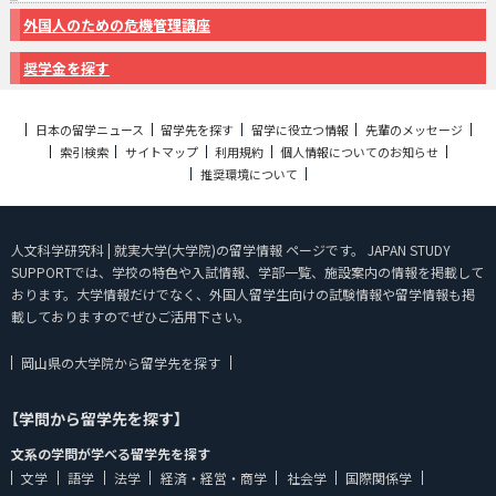
外国人のための危機管理講座
奨学金を探す
日本の留学ニュース
留学先を探す
留学に役立つ情報
先輩のメッセージ
索引検索
サイトマップ
利用規約
個人情報についてのお知らせ
推奨環境について
人文科学研究科 | 就実大学(大学院)の留学情報 ページです。 JAPAN STUDY
SUPPORTでは、学校の特色や入試情報、学部一覧、施設案内の情報を掲載して
おります。大学情報だけでなく、外国人留学生向けの試験情報や留学情報も掲
載しておりますのでぜひご活用下さい。
岡山県の大学院から留学先を探す
【学問から留学先を探す】
文系の学問が学べる留学先を探す
文学
語学
法学
経済・経営・商学
社会学
国際関係学