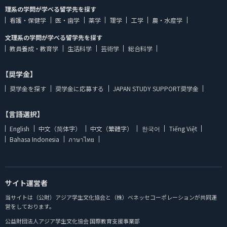
理系の学問が学べる留学先を探す
看護・保健学
医・歯学
薬学
理学
工学
農・水産学
文理系の学問が学べる留学先を探す
教員養成・教育学
生活科学
芸術学
総合科学
【奨学金】
奨学金を探す
奨学金に応募する
JAPAN STUDY SUPPORT奨学金
【言語選択】
English
中文（简体字）
中文（繁體字）
한국어
Tiếng Việt
Bahasa Indonesia
ภาษาไทย
サイト運営者
当サイトは（公財）アジア学生文化協会と（株）ベネッセコーポレーションが共同運
営をしております。
公益財団法人アジア学生文化協会 国際教育支援事業部