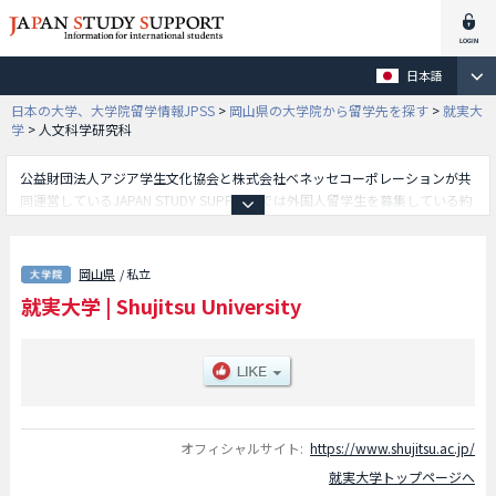
日本語
日本の大学、大学院留学情報JPSS
>
岡山県の大学院から留学先を探す
>
就実大
学
>
人文科学研究科
公益財団法人アジア学生文化協会と株式会社ベネッセコーポレーションが共
同運営しているJAPAN STUDY SUPPORTでは外国人留学生を募集している約
1,300校の大学・大学院・短大・専門学校情報を掲載しています。
こちらでは就実大学に関する詳細情報を記載しており、人文科学研究科や教
育学研究科等、研究科別情報や、募集定員や合格者数など入試情報、施設案
岡山県
/ 私立
内、アクセスなど外国人留学生に必要な情報を掲載しているので是非ご利用
就実大学
|
Shujitsu University
ください。
オフィシャルサイト:
https://www.shujitsu.ac.jp/
就実大学トップページへ