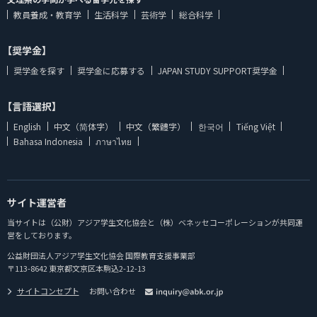
教員養成・教育学
生活科学
芸術学
総合科学
【奨学金】
奨学金を探す
奨学金に応募する
JAPAN STUDY SUPPORT奨学金
【言語選択】
English
中文（简体字）
中文（繁體字）
한국어
Tiếng Việt
Bahasa Indonesia
ภาษาไทย
サイト運営者
当サイトは（公財）アジア学生文化協会と（株）ベネッセコーポレーションが共同運
営をしております。
公益財団法人アジア学生文化協会 国際教育支援事業部
〒113-8642 東京都文京区本駒込2-12-13
サイトコンセプト
お問い合わせ