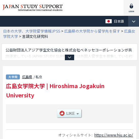
日本語
日本の大学、大学院留学情報JPSS
>
広島県の大学院から留学先を探す
>
広島女
学院大学
>
言語文化研究科
公益財団法人アジア学生文化協会と株式会社ベネッセコーポレーションが共
同運営しているJAPAN STUDY SUPPORTでは外国人留学生を募集している約
1,300校の大学・大学院・短大・専門学校情報を掲載しています。
こちらでは広島女学院大学に関する詳細情報を記載しており、言語文化研究
科等、研究科別情報や、募集定員や合格者数など入試情報、施設案内、アク
広島県
/ 私立
セスなど外国人留学生に必要な情報を掲載しているので是非ご利用くださ
広島女学院大学
|
Hiroshima Jogakuin
い。
University
オフィシャルサイト:
https://www.hju.ac.jp/