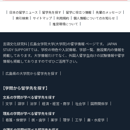
日本の留学ニュース
留学先を探す
留学に役立つ情報
先輩のメッセージ
索引検索
サイトマップ
利用規約
個人情報についてのお知らせ
推奨環境について
言語文化研究科 | 広島女学院大学(大学院)の留学情報 ページです。 JAPAN
STUDY SUPPORTでは、学校の特色や入試情報、学部一覧、施設案内の情報を
掲載しております。大学情報だけでなく、外国人留学生向けの試験情報や留学
情報も掲載しておりますのでぜひご活用下さい。
広島県の大学院から留学先を探す
【学問から留学先を探す】
文系の学問が学べる留学先を探す
文学
語学
法学
経済・経営・商学
社会学
国際関係学
理系の学問が学べる留学先を探す
看護・保健学
医・歯学
薬学
理学
工学
農・水産学
文理系の学問が学べる留学先を探す