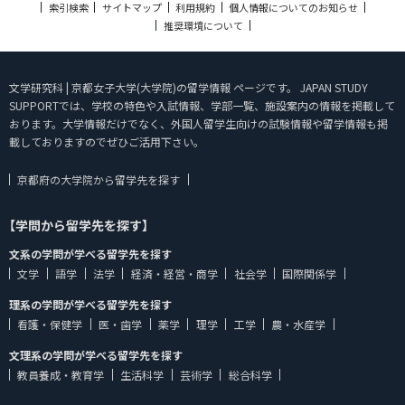
索引検索
サイトマップ
利用規約
個人情報についてのお知らせ
推奨環境について
文学研究科 | 京都女子大学(大学院)の留学情報 ページです。 JAPAN STUDY
SUPPORTでは、学校の特色や入試情報、学部一覧、施設案内の情報を掲載して
おります。大学情報だけでなく、外国人留学生向けの試験情報や留学情報も掲
載しておりますのでぜひご活用下さい。
京都府の大学院から留学先を探す
【学問から留学先を探す】
文系の学問が学べる留学先を探す
文学
語学
法学
経済・経営・商学
社会学
国際関係学
理系の学問が学べる留学先を探す
看護・保健学
医・歯学
薬学
理学
工学
農・水産学
文理系の学問が学べる留学先を探す
教員養成・教育学
生活科学
芸術学
総合科学