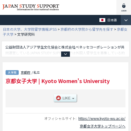
日本語
日本の大学、大学院留学情報JPSS
>
京都府の大学院から留学先を探す
>
京都女
子大学
>
文学研究科
公益財団法人アジア学生文化協会と株式会社ベネッセコーポレーションが共
同運営しているJAPAN STUDY SUPPORTでは外国人留学生を募集している約
1,300校の大学・大学院・短大・専門学校情報を掲載しています。
こちらでは京都女子大学に関する詳細情報を記載しており、文学研究科や家
政学研究科や現代社会研究科や発達教育学研究科や法学研究科等、研究科別
京都府
/ 私立
情報や、募集定員や合格者数など入試情報、施設案内、アクセスなど外国人
京都女子大学
|
Kyoto Women's University
留学生に必要な情報を掲載しているので是非ご利用ください。
オフィシャルサイト:
https://www.kyoto-wu.ac.jp/
京都女子大学トップページへ