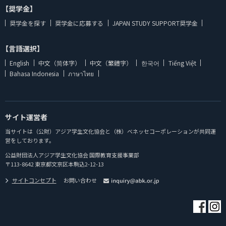
【奨学金】
奨学金を探す
奨学金に応募する
JAPAN STUDY SUPPORT奨学金
【言語選択】
English
中文（简体字）
中文（繁體字）
한국어
Tiếng Việt
Bahasa Indonesia
ภาษาไทย
サイト運営者
当サイトは（公財）アジア学生文化協会と（株）ベネッセコーポレーションが共同運
営をしております。
公益財団法人アジア学生文化協会 国際教育支援事業部
〒113-8642 東京都文京区本駒込2-12-13
サイトコンセプト
お問い合わせ