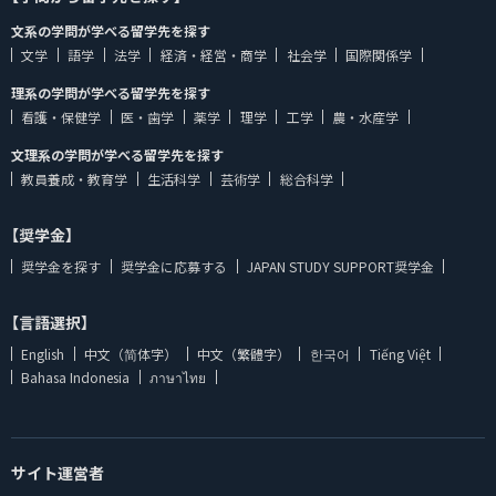
文系の学問が学べる留学先を探す
文学
語学
法学
経済・経営・商学
社会学
国際関係学
理系の学問が学べる留学先を探す
看護・保健学
医・歯学
薬学
理学
工学
農・水産学
文理系の学問が学べる留学先を探す
教員養成・教育学
生活科学
芸術学
総合科学
【奨学金】
奨学金を探す
奨学金に応募する
JAPAN STUDY SUPPORT奨学金
【言語選択】
English
中文（简体字）
中文（繁體字）
한국어
Tiếng Việt
Bahasa Indonesia
ภาษาไทย
サイト運営者