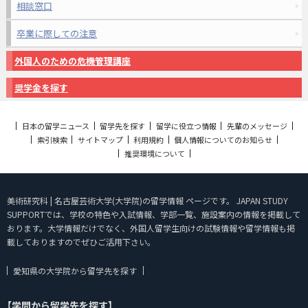
相談窓口
卒業に際しての注意
外国人のための危機管理講座
奨学金を探す
日本の留学ニュース
留学先を探す
留学に役立つ情報
先輩のメッセージ
索引検索
サイトマップ
利用規約
個人情報についてのお知らせ
推奨環境について
美術研究科 | 名古屋芸術大学(大学院)の留学情報 ページです。 JAPAN STUDY
SUPPORTでは、学校の特色や入試情報、学部一覧、施設案内の情報を掲載して
おります。大学情報だけでなく、外国人留学生向けの試験情報や留学情報も掲
載しておりますのでぜひご活用下さい。
愛知県の大学院から留学先を探す
【学問から留学先を探す】