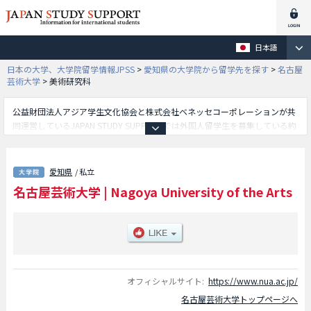
日本語
日本の大学、大学院留学情報JPSS
>
愛知県の大学院から留学先を探す
>
名古屋
芸術大学
>
美術研究科
公益財団法人アジア学生文化協会と株式会社ベネッセコーポレーションが共
同運営しているJAPAN STUDY SUPPORTでは外国人留学生を募集している約
1,300校の大学・大学院・短大・専門学校情報を掲載しています。
こちらでは名古屋芸術大学に関する詳細情報を記載しており、美術研究科や
音楽研究科やデザイン研究科や人間発達学研究科等、研究科別情報や、募集
愛知県
/ 私立
定員や合格者数など入試情報、施設案内、アクセスなど外国人留学生に必要
名古屋芸術大学
|
Nagoya University of the Arts
な情報を掲載しているので是非ご利用ください。
オフィシャルサイト:
https://www.nua.ac.jp/
名古屋芸術大学トップページへ