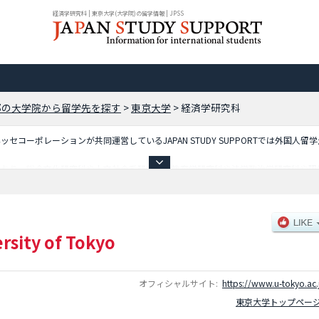
経済学研究科 | 東京大学(大学院)の留学情報 | JPSS
都の大学院から留学先を探す
>
東京大学
>
経済学研究科
コーポレーションが共同運営しているJAPAN STUDY SUPPORTでは外国人留
ており、総合文化研究科や人文社会系研究科や教育学研究科や法学政治学研究科や理
科や新領域創成科学研究科や情報学環・学際情報学府や情報理工学系研究科や公共政
員や合格者数など入試情報、施設案内、アクセスなど外国人留学生に必要な情報を掲
rsity of Tokyo
オフィシャルサイト:
https://www.u-tokyo.ac.
東京大学トップペー