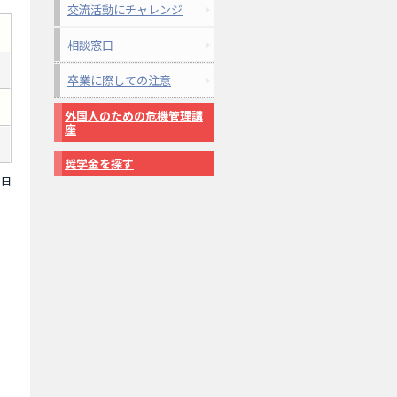
交流活動にチャレンジ
相談窓口
卒業に際しての注意
外国人のための危機管理講
座
奨学金を探す
1日