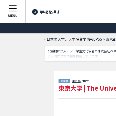
学校を探す
MENU
日本の大学、大学院留学情報JPSS
>
東京
公益財団法人アジア学生文化協会と株式会社ベネッセ
大・専門学校情報を掲載しています。
こちらでは東京大学に関する詳細情報を記載し
学生命科学研究科や医学系研究科や薬学系研究
（法曹養成専攻）等、研究科別情報や、募集定
東京都
/ 国立
東京大学
|
The Unive