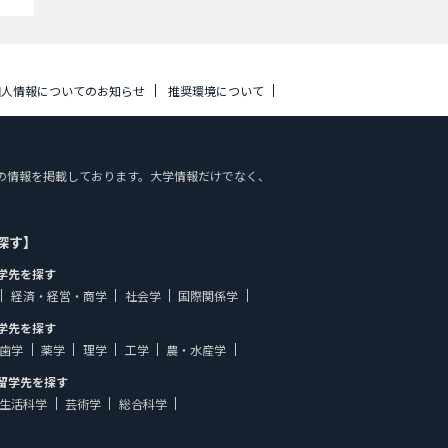
個人情報についてのお知らせ
推奨環境について
施設案内の情報を掲載しております。大学情報だけでなく、
探す】
学先を探す
経済・経営・商学
社会学
国際関係学
学先を探す
歯学
薬学
理学
工学
農・水産学
留学先を探す
生活科学
芸術学
総合科学