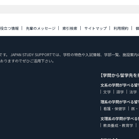
に役立つ情報
先輩のメッセージ
索引検索
サイトマップ
利用規約
ジです。 JAPAN STUDY SUPPORTでは、学校の特色や入試情報、学部一覧、
おりますのでぜひご活用下さい。
【学問から留学先を
文系の学問が学べる留
文学
語学
法学
理系の学問が学べる留
看護・保健学
医・
文理系の学問が学べる
教員養成・教育学