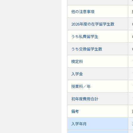
他の注意事項
2026年度の在学留学生数
うち私費留学生
うち交換留学生数
検定料
入学金
授業料／年
初年度費用合計
備考
入学年月