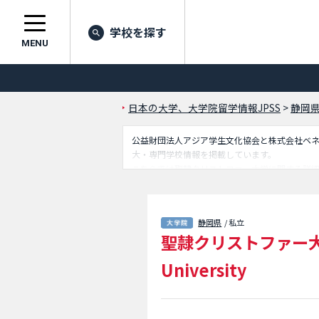
学校を探す
MENU
日本の大学、大学院留学情報JPSS
>
静岡
公益財団法人アジア学生文化協会と株式会社ベネッセ
大・専門学校情報を掲載しています。
こちらでは聖隷クリストファー大学に関する詳
など入試情報、施設案内、アクセスなど外国人
静岡県
/ 私立
聖隷クリストファー
University