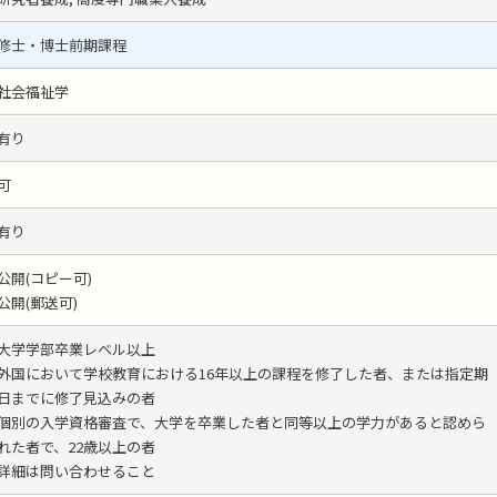
修士・博士前期課程
社会福祉学
有り
可
有り
公開(コピー可)
公開(郵送可)
大学学部卒業レベル以上
外国において学校教育における16年以上の課程を修了した者、または指定期
日までに修了見込みの者
個別の入学資格審査で、大学を卒業した者と同等以上の学力があると認めら
れた者で、22歳以上の者
詳細は問い合わせること