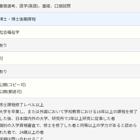
書類選考、語学(英語)、面接、口頭試問
博士・博士後期課程
社会福祉学
有り
可
有り
公開(コピー可)
公開(郵送可)
修士課程修了レベル以上
大学を卒業し、または外国において学校教育における16年以上の課程を修了
した後、日本国内外の大学、研究所で2年以上研究に従事した者
個別の入学資格審査で、修士を修了した者と同等以上の学力があると認めら
れた者で、24歳以上の者
詳細は問い合わせること