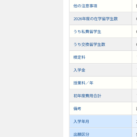
他の注意事項
2026年度の在学留学生数
うち私費留学生
うち交換留学生数
検定料
入学金
授業料／年
初年度費用合計
備考
入学年月
出願区分