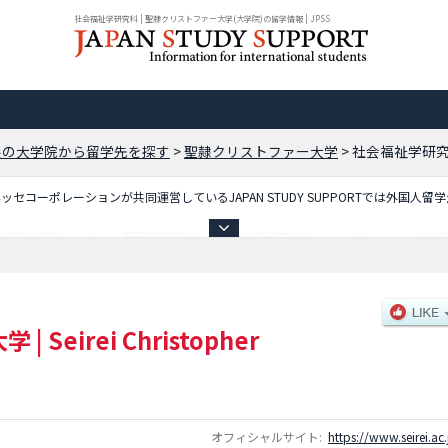
社会福祉学研究科 | 聖隷クリストファー大学(大学院)の留学情報 | JPSS
県の大学院から留学先を探す
>
聖隷クリストファー大学
>
社会福祉学研
コーポレーションが共同運営しているJAPAN STUDY SUPPORTでは外国人留
細情報を記載しており、看護学研究科や社会福祉学研究科やリハビリテーション科学
留学生に必要な情報を掲載しているので是非ご利用ください。
大学
|
Seirei Christopher
オフィシャルサイト:
https://www.seirei.ac.