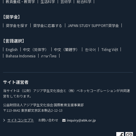
教員養成・教育学
生活科学
芸術学
総合科学
【奨学金】
奨学金を探す
奨学金に応募する
JAPAN STUDY SUPPORT奨学金
【言語選択】
English
中文（简体字）
中文（繁體字）
한국어
Tiếng Việt
Bahasa Indonesia
ภาษาไทย
サイト運営者
当サイトは（公財）アジア学生文化協会と（株）ベネッセコーポレーションが共同運
営をしております。
公益財団法人アジア学生文化協会 国際教育支援事業部
〒113-8642 東京都文京区本駒込2-12-13
サイトコンセプト
お問い合わせ