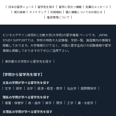
日本の留学ニュース
留学先を探す
留学に役立つ情報
先輩のメッセージ
索引検索
サイトマップ
利用規約
個人情報についてのお知らせ
推奨環境について
ビジネスデザイン研究科 | 立教大学(大学院)の留学情報 ページです。 JAPAN
STUDY SUPPORTでは、学校の特色や入試情報、学部一覧、施設案内の情報を
掲載しております。大学情報だけでなく、外国人留学生向けの試験情報や留学
情報も掲載しておりますのでぜひご活用下さい。
東京都の大学院から留学先を探す
【学問から留学先を探す】
文系の学問が学べる留学先を探す
文学
語学
法学
経済・経営・商学
社会学
国際関係学
理系の学問が学べる留学先を探す
看護・保健学
医・歯学
薬学
理学
工学
農・水産学
文理系の学問が学べる留学先を探す