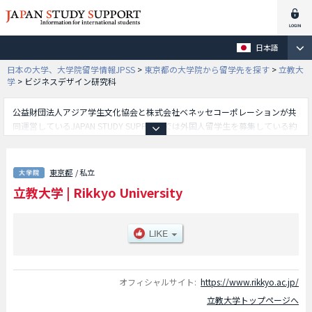
日本語
日本の大学、大学院留学情報JPSS
>
東京都の大学院から留学先を探す
>
立教大
学
>
ビジネスデザイン研究科
公益財団法人アジア学生文化協会と株式会社ベネッセコーポレーションが共
同運営しているJAPAN STUDY SUPPORTでは外国人留学生を募集している約
1,300校の大学・大学院・短大・専門学校情報を掲載しています。
こちらでは立教大学に関する詳細情報を記載しており、文学研究科や経済学
研究科や理学研究科や社会学研究科や法学研究科や観光学研究科やビジネス
東京都
/ 私立
デザイン研究科や社会デザイン研究科やコミュニティ福祉学研究科や異文化
立教大学
|
Rikkyo University
コミュニケーション研究科や経営学研究科や現代心理学研究科やキリスト教
学研究科や人工知能科学研究科やスポーツウエルネス学研究科等、研究科別
情報や、募集定員や合格者数など入試情報、施設案内、アクセスなど外国人
留学生に必要な情報を掲載しているので是非ご利用ください。
オフィシャルサイト:
https://www.rikkyo.ac.jp/
立教大学トップページへ