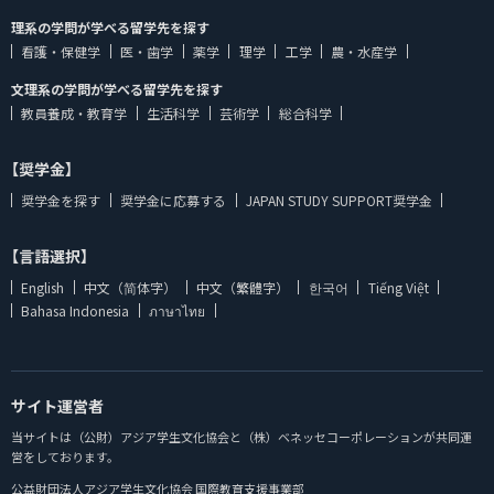
理系の学問が学べる留学先を探す
看護・保健学
医・歯学
薬学
理学
工学
農・水産学
文理系の学問が学べる留学先を探す
教員養成・教育学
生活科学
芸術学
総合科学
【奨学金】
奨学金を探す
奨学金に応募する
JAPAN STUDY SUPPORT奨学金
【言語選択】
English
中文（简体字）
中文（繁體字）
한국어
Tiếng Việt
Bahasa Indonesia
ภาษาไทย
サイト運営者
当サイトは（公財）アジア学生文化協会と（株）ベネッセコーポレーションが共同運
営をしております。
公益財団法人アジア学生文化協会 国際教育支援事業部