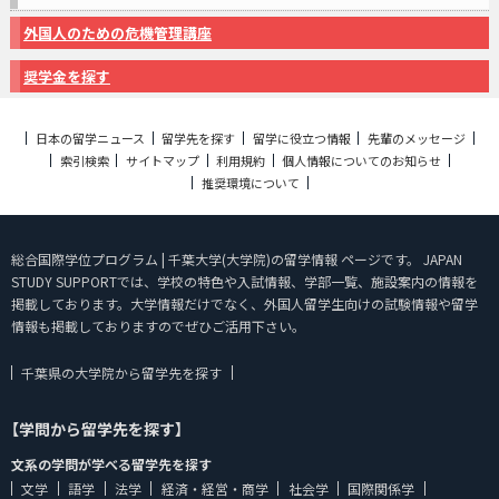
外国人のための危機管理講座
奨学金を探す
日本の留学ニュース
留学先を探す
留学に役立つ情報
先輩のメッセージ
索引検索
サイトマップ
利用規約
個人情報についてのお知らせ
推奨環境について
総合国際学位プログラム | 千葉大学(大学院)の留学情報 ページです。 JAPAN
STUDY SUPPORTでは、学校の特色や入試情報、学部一覧、施設案内の情報を
掲載しております。大学情報だけでなく、外国人留学生向けの試験情報や留学
情報も掲載しておりますのでぜひご活用下さい。
千葉県の大学院から留学先を探す
【学問から留学先を探す】
文系の学問が学べる留学先を探す
文学
語学
法学
経済・経営・商学
社会学
国際関係学