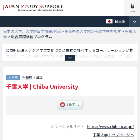
日本語
日本の大学、大学院留学情報JPSS
>
千葉県の大学院から留学先を探す
>
千葉大
学
>
総合国際学位プログラム
公益財団法人アジア学生文化協会と株式会社ベネッセコーポレーションが共
同運営しているJAPAN STUDY SUPPORTでは外国人留学生を募集している約
1,300校の大学・大学院・短大・専門学校情報を掲載しています。
こちらでは千葉大学に関する詳細情報を記載しており、教育学研究科や看護
学研究科や専門法務研究科や人文公共学府や医学薬学府や千葉大学大学院
千葉県
/ 国立
融合理工学府（理学領域）や園芸学研究科や総合国際学位プログラムや情
千葉大学
|
Chiba University
報・データサイエンス学府等、研究科別情報や、募集定員や合格者数など入
試情報、施設案内、アクセスなど外国人留学生に必要な情報を掲載している
ので是非ご利用ください。
オフィシャルサイト:
https://www.chiba-u.ac.jp/
千葉大学トップページへ