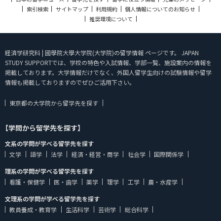
索引検索
サイトマップ
利用規約
個人情報についてのお知らせ
推奨環境について
経済学研究科 | 國學院大學大学院(大学院)の留学情報 ページです。 JAPAN
STUDY SUPPORTでは、学校の特色や入試情報、学部一覧、施設案内の情報を
掲載しております。大学情報だけでなく、外国人留学生向けの試験情報や留学
情報も掲載しておりますのでぜひご活用下さい。
東京都の大学院から留学先を探す
【学問から留学先を探す】
文系の学問が学べる留学先を探す
文学
語学
法学
経済・経営・商学
社会学
国際関係学
理系の学問が学べる留学先を探す
看護・保健学
医・歯学
薬学
理学
工学
農・水産学
文理系の学問が学べる留学先を探す
教員養成・教育学
生活科学
芸術学
総合科学