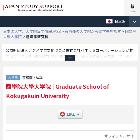
日本語
日本の大学、大学院留学情報JPSS
>
東京都の大学院から留学先を探す
>
國學院
大學大学院
>
経済学研究科
公益財団法人アジア学生文化協会と株式会社ベネッセコーポレーションが共
同運営しているJAPAN STUDY SUPPORTでは外国人留学生を募集している約
1,300校の大学・大学院・短大・専門学校情報を掲載しています。
こちらでは國學院大學大学院に関する詳細情報を記載しており、文学研究科
や法学研究科や経済学研究科等、研究科別情報や、募集定員や合格者数など
東京都
/ 私立
入試情報、施設案内、アクセスなど外国人留学生に必要な情報を掲載してい
國學院大學大学院
|
Graduate School of
るので是非ご利用ください。
Kokugakuin University
オフィシャルサイ