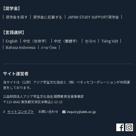
【奨学金】
奨学金を探す
奨学金に応募する
JAPAN STUDY SUPPORT奨学金
【言語選択】
English
中文（简体字）
中文（繁體字）
한국어
Tiếng Việt
Bahasa Indonesia
ภาษาไทย
サイト運営者
当サイトは（公財）アジア学生文化協会と（株）ベネッセコーポレーションが共同運
営をしております。
公益財団法人アジア学生文化協会 国際教育支援事業部
〒113-8642 東京都文京区本駒込2-12-13
サイトコンセプト
お問い合わせ