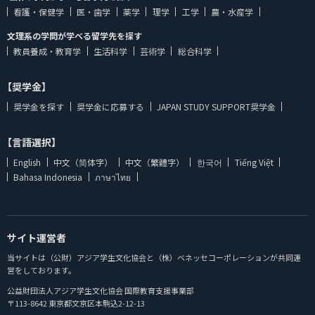
看護・保健学
医・歯学
薬学
理学
工学
農・水産学
文理系の学問が学べる留学先を探す
教員養成・教育学
生活科学
芸術学
総合科学
【奨学金】
奨学金を探す
奨学金に応募する
JAPAN STUDY SUPPORT奨学金
【言語選択】
English
中文（简体字）
中文（繁體字）
한국어
Tiếng Việt
Bahasa Indonesia
ภาษาไทย
サイト運営者
当サイトは（公財）アジア学生文化協会と（株）ベネッセコーポレーションが共同運
営をしております。
公益財団法人アジア学生文化協会 国際教育支援事業部
〒113-8642 東京都文京区本駒込2-12-13