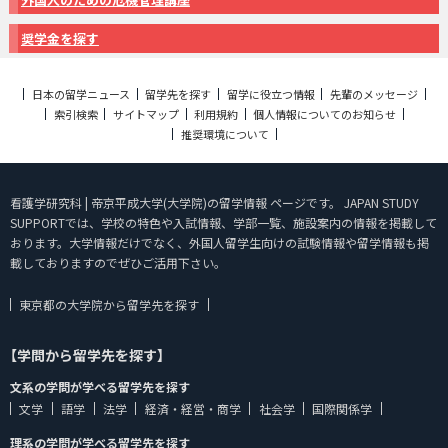
奨学金を探す
日本の留学ニュース
留学先を探す
留学に役立つ情報
先輩のメッセージ
索引検索
サイトマップ
利用規約
個人情報についてのお知らせ
推奨環境について
看護学研究科 | 帝京平成大学(大学院)の留学情報 ページです。 JAPAN STUDY
SUPPORTでは、学校の特色や入試情報、学部一覧、施設案内の情報を掲載して
おります。大学情報だけでなく、外国人留学生向けの試験情報や留学情報も掲
載しておりますのでぜひご活用下さい。
東京都の大学院から留学先を探す
【学問から留学先を探す】
文系の学問が学べる留学先を探す
文学
語学
法学
経済・経営・商学
社会学
国際関係学
理系の学問が学べる留学先を探す