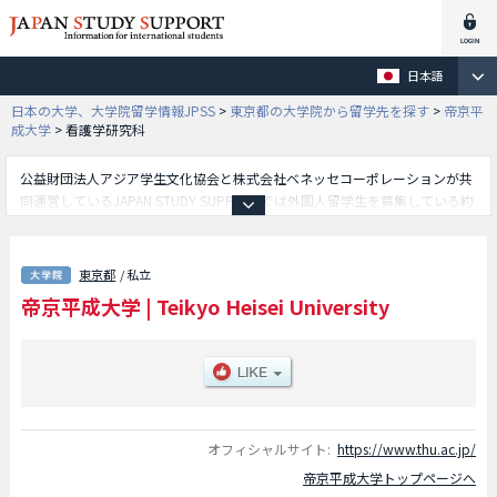
日本語
日本の大学、大学院留学情報JPSS
>
東京都の大学院から留学先を探す
>
帝京平
成大学
>
看護学研究科
公益財団法人アジア学生文化協会と株式会社ベネッセコーポレーションが共
同運営しているJAPAN STUDY SUPPORTでは外国人留学生を募集している約
1,300校の大学・大学院・短大・専門学校情報を掲載しています。
こちらでは帝京平成大学に関する詳細情報を記載しており、環境情報学研究
科や健康科学研究科や臨床心理学研究科や薬学研究科や看護学研究科等、研
東京都
/ 私立
究科別情報や、募集定員や合格者数など入試情報、施設案内、アクセスなど
帝京平成大学
|
Teikyo Heisei University
外国人留学生に必要な情報を掲載しているので是非ご利用ください。
オフィシャルサイト:
https://www.thu.ac.jp/
帝京平成大学トップページへ