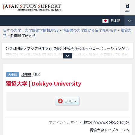
日本語
日本の大学、大学院留学情報JPSS
>
埼玉県の大学院から留学先を探す
>
獨協大
学
>
外国語学研究科
公益財団法人アジア学生文化協会と株式会社ベネッセコーポレーションが共
同運営しているJAPAN STUDY SUPPORTでは外国人留学生を募集している約
1,300校の大学・大学院・短大・専門学校情報を掲載しています。
こちらでは獨協大学に関する詳細情報を記載しており、法学研究科や外国語
学研究科や経済学研究科等、研究科別情報や、募集定員や合格者数など入試
埼玉県
/ 私立
情報、施設案内、アクセスなど外国人留学生に必要な情報を掲載しているの
獨協大学
|
Dokkyo University
で是非ご利用ください。
オフィシャルサイト:
https://www.dokkyo.ac.jp/
獨協大学トップページへ