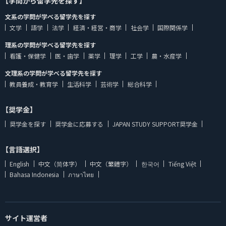
【学問から留学先を探す】
文系の学問が学べる留学先を探す
文学
語学
法学
経済・経営・商学
社会学
国際関係学
理系の学問が学べる留学先を探す
看護・保健学
医・歯学
薬学
理学
工学
農・水産学
文理系の学問が学べる留学先を探す
教員養成・教育学
生活科学
芸術学
総合科学
【奨学金】
奨学金を探す
奨学金に応募する
JAPAN STUDY SUPPORT奨学金
【言語選択】
English
中文（简体字）
中文（繁體字）
한국어
Tiếng Việt
Bahasa Indonesia
ภาษาไทย
サイト運営者