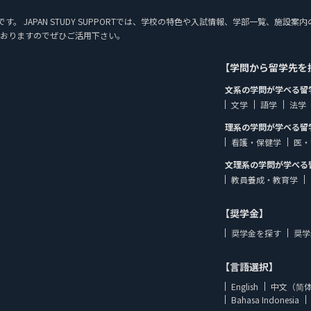
ジです。 JAPAN STUDY SUPPORTでは、学校の特色や入試情報、学部一覧、
おりますのでぜひご活用下さい。
【学問から留学先を
文系の学問が学べる留
文学
語学
法学
理系の学問が学べる留
看護・保健学
医・
文理系の学問が学べる
教員養成・教育学
【奨学金】
奨学金を探す
奨学
【言語選択】
English
中文（简
Bahasa Indonesia