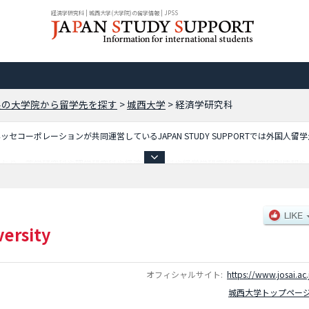
経済学研究科 | 城西大学(大学院)の留学情報 | JPSS
県の大学院から留学先を探す
>
城西大学
>
経済学研究科
コーポレーションが共同運営しているJAPAN STUDY SUPPORTでは外国人留
ており、薬学研究科や理学研究科や経済学研究科や経営学研究科等、研究科別情報や
しているので是非ご利用ください。
versity
オフィシャルサイト:
https://www.josai.ac.
城西大学トップペー