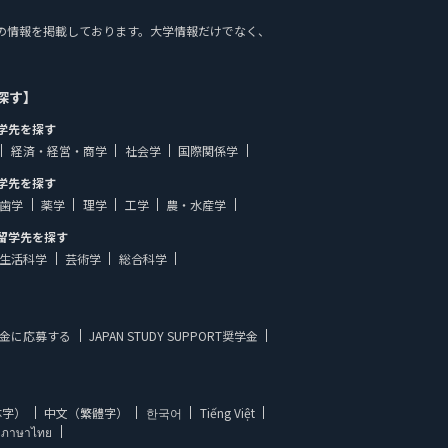
施設案内の情報を掲載しております。大学情報だけでなく、
探す】
学先を探す
経済・経営・商学
社会学
国際関係学
学先を探す
歯学
薬学
理学
工学
農・水産学
留学先を探す
生活科学
芸術学
総合科学
金に応募する
JAPAN STUDY SUPPORT奨学金
体字）
中文（繁體字）
한국어
Tiếng Việt
ภาษาไทย