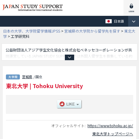
日本語
日本の大学、大学院留学情報JPSS
>
宮城県の大学院から留学先を探す
>
東北大
学
>
工学研究科
公益財団法人アジア学生文化協会と株式会社ベネッセコーポレーションが共
同運営しているJAPAN STUDY SUPPORTでは外国人留学生を募集している約
1,300校の大学・大学院・短大・専門学校情報を掲載しています。
こちらでは東北大学に関する詳細情報を記載しており、文学研究科や教育学
研究科や法学研究科や経済学研究科や理学研究科や医学系研究科や歯学研究
宮城県
/ 国立
科や薬学研究科や工学研究科や農学研究科や国際文化研究科や情報科学研究
東北大学
|
Tohoku University
科や生命科学研究科や環境科学研究科や医工学研究科等、研究科別情報や、
募集定員や合格者数など入試情報、施設案内、アクセスなど外国人留学生に
必要な情報を掲載しているので是非ご利用ください。
オフィシャルサイト:
https://www.tohoku.ac.jp/
東北大学トップページへ