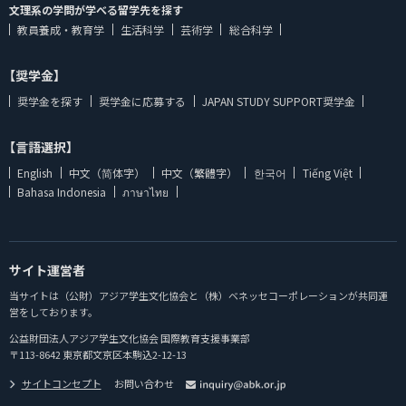
文理系の学問が学べる留学先を探す
教員養成・教育学
生活科学
芸術学
総合科学
【奨学金】
奨学金を探す
奨学金に応募する
JAPAN STUDY SUPPORT奨学金
【言語選択】
English
中文（简体字）
中文（繁體字）
한국어
Tiếng Việt
Bahasa Indonesia
ภาษาไทย
サイト運営者
当サイトは（公財）アジア学生文化協会と（株）ベネッセコーポレーションが共同運
営をしております。
公益財団法人アジア学生文化協会 国際教育支援事業部
〒113-8642 東京都文京区本駒込2-12-13
サイトコンセプト
お問い合わせ