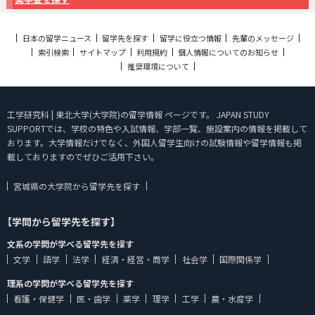
日本の留学ニュース
留学先を探す
留学に役立つ情報
先輩のメッセージ
索引検索
サイトマップ
利用規約
個人情報についてのお知らせ
推奨環境について
工学研究科 | 東北大学(大学院)の留学情報 ページです。 JAPAN STUDY
SUPPORTでは、学校の特色や入試情報、学部一覧、施設案内の情報を掲載して
おります。大学情報だけでなく、外国人留学生向けの試験情報や留学情報も掲
載しておりますのでぜひご活用下さい。
宮城県の大学院から留学先を探す
【学問から留学先を探す】
文系の学問が学べる留学先を探す
文学
語学
法学
経済・経営・商学
社会学
国際関係学
理系の学問が学べる留学先を探す
看護・保健学
医・歯学
薬学
理学
工学
農・水産学