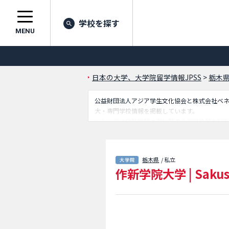
学校を探す
MENU
日本の大学、大学院留学情報JPSS
>
栃木
公益財団法人アジア学生文化協会と株式会社ベネッセ
大・専門学校情報を掲載しています。
こちらでは作新学院大学に関する詳細情報を記
学生に必要な情報を掲載しているので是非ご利
栃木県
/ 私立
作新学院大学
|
Sakus