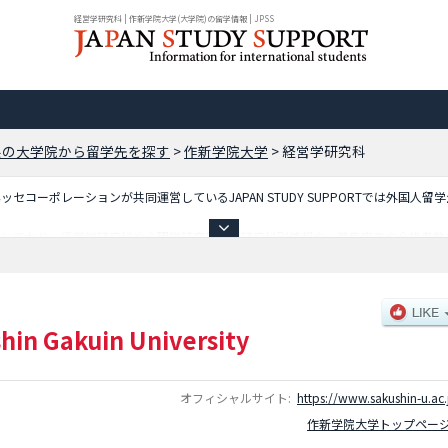
経営学研究科 | 作新学院大学(大学院)の留学情報 | JPSS
県の大学院から留学先を探す
>
作新学院大学
>
経営学研究科
コーポレーションが共同運営しているJAPAN STUDY SUPPORTでは外国人留
載しており、経営学研究科や心理学研究科等、研究科別情報や、募集定員や合格者数
用ください。
hin Gakuin University
オフィシャルサイト:
https://www.sakushin-u.ac.
作新学院大学トップペー