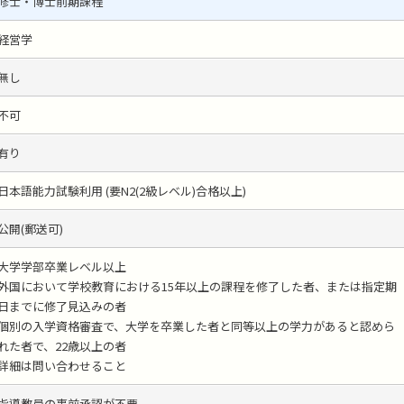
修士・博士前期課程
経営学
無し
不可
有り
日本語能力試験利用 (要N2(2級レベル)合格以上)
公開(郵送可)
大学学部卒業レベル以上
外国において学校教育における15年以上の課程を修了した者、または指定期
日までに修了見込みの者
個別の入学資格審査で、大学を卒業した者と同等以上の学力があると認めら
れた者で、22歳以上の者
詳細は問い合わせること
指導教員の事前承認が不要