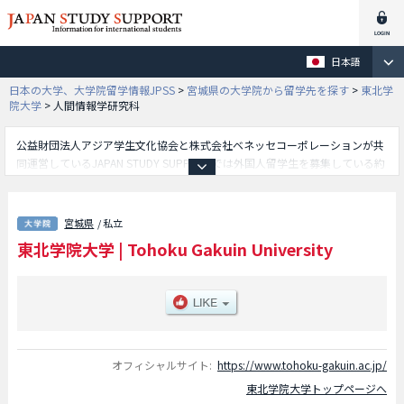
日本語
日本の大学、大学院留学情報JPSS
>
宮城県の大学院から留学先を探す
>
東北学
院大学
>
人間情報学研究科
公益財団法人アジア学生文化協会と株式会社ベネッセコーポレーションが共
同運営しているJAPAN STUDY SUPPORTでは外国人留学生を募集している約
1,300校の大学・大学院・短大・専門学校情報を掲載しています。
こちらでは東北学院大学に関する詳細情報を記載しており、文学研究科や経
済学研究科や法学研究科や工学研究科や人間情報学研究科や経営学研究科
宮城県
/ 私立
等、研究科別情報や、募集定員や合格者数など入試情報、施設案内、アクセ
東北学院大学
|
Tohoku Gakuin University
スなど外国人留学生に必要な情報を掲載しているので是非ご利用ください。
オフィシャルサイト:
https://www.tohoku-gakuin.ac.jp/
東北学院大学トップページへ