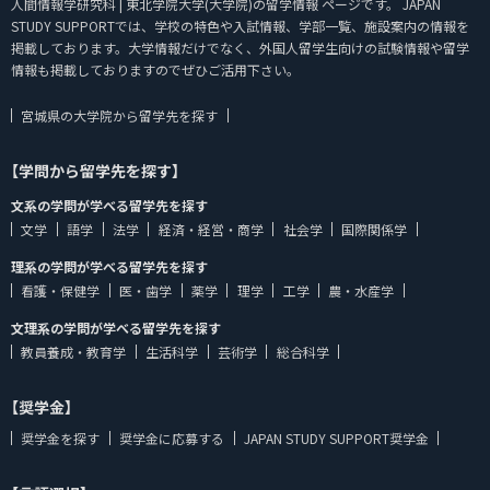
人間情報学研究科 | 東北学院大学(大学院)の留学情報 ページです。 JAPAN
STUDY SUPPORTでは、学校の特色や入試情報、学部一覧、施設案内の情報を
掲載しております。大学情報だけでなく、外国人留学生向けの試験情報や留学
情報も掲載しておりますのでぜひご活用下さい。
宮城県の大学院から留学先を探す
【学問から留学先を探す】
文系の学問が学べる留学先を探す
文学
語学
法学
経済・経営・商学
社会学
国際関係学
理系の学問が学べる留学先を探す
看護・保健学
医・歯学
薬学
理学
工学
農・水産学
文理系の学問が学べる留学先を探す
教員養成・教育学
生活科学
芸術学
総合科学
【奨学金】
奨学金を探す
奨学金に応募する
JAPAN STUDY SUPPORT奨学金