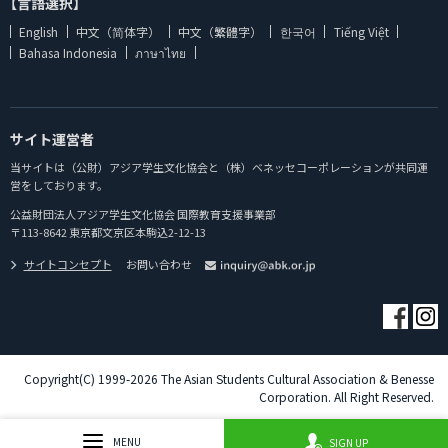
【言語選択】
English
中文（简体字）
中文（繁體字）
한국어
Tiếng Việt
Bahasa Indonesia
ภาษาไทย
サイト運営者
当サイトは（公財）アジア学生文化協会と（株）ベネッセコーポレーションが共同運
営をしております。
公益財団法人アジア学生文化協会 国際教育支援事業部
〒113-8642 東京都文京区本駒込2-12-13
サイトコンセプト
お問い合わせ
Copyright(C) 1999-2026 The Asian Students Cultural Association & Benesse
Corporation. All Right Reserved.
MENU
SIGN UP