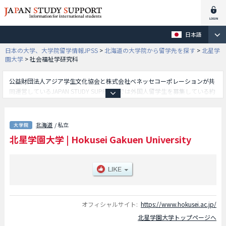
日本語
日本の大学、大学院留学情報JPSS
>
北海道の大学院から留学先を探す
>
北星学
園大学
>
社会福祉学研究科
公益財団法人アジア学生文化協会と株式会社ベネッセコーポレーションが共
同運営しているJAPAN STUDY SUPPORTでは外国人留学生を募集している約
1,300校の大学・大学院・短大・専門学校情報を掲載しています。
こちらでは北星学園大学に関する詳細情報を記載しており、文学研究科や社
会福祉学研究科や経済学研究科等、研究科別情報や、募集定員や合格者数な
北海道
/ 私立
ど入試情報、施設案内、アクセスなど外国人留学生に必要な情報を掲載して
北星学園大学
|
Hokusei Gakuen University
いるので是非ご利用ください。
オフィシャルサイト:
https://www.hokusei.ac.jp/
北星学園大学トップページへ