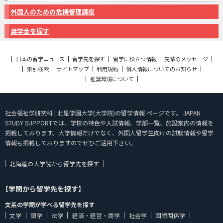
外国人のための危機管理講座
奨学金を探す
日本の留学ニュース
留学先を探す
留学に役立つ情報
先輩のメッセージ
索引検索
サイトマップ
利用規約
個人情報についてのお知らせ
推奨環境について
社会福祉学研究科 | 北星学園大学(大学院)の留学情報 ページです。 JAPAN
STUDY SUPPORTでは、学校の特色や入試情報、学部一覧、施設案内の情報を
掲載しております。大学情報だけでなく、外国人留学生向けの試験情報や留学
情報も掲載しておりますのでぜひご活用下さい。
北海道の大学院から留学先を探す
【学問から留学先を探す】
文系の学問が学べる留学先を探す
文学
語学
法学
経済・経営・商学
社会学
国際関係学