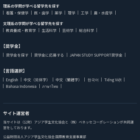
理系の学問が学べる留学先を探す
看護・保健学
医・歯学
薬学
理学
工学
農・水産学
文理系の学問が学べる留学先を探す
教員養成・教育学
生活科学
芸術学
総合科学
【奨学金】
奨学金を探す
奨学金に応募する
JAPAN STUDY SUPPORT奨学金
【言語選択】
English
中文（简体字）
中文（繁體字）
한국어
Tiếng Việt
Bahasa Indonesia
ภาษาไทย
サイト運営者
当サイトは（公財）アジア学生文化協会と（株）ベネッセコーポレーションが共同運
営をしております。
公益財団法人アジア学生文化協会 国際教育支援事業部