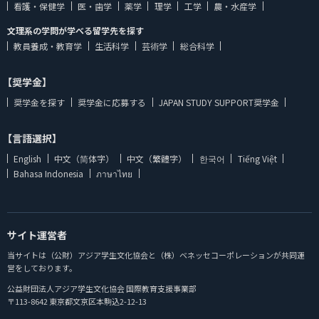
看護・保健学
医・歯学
薬学
理学
工学
農・水産学
文理系の学問が学べる留学先を探す
教員養成・教育学
生活科学
芸術学
総合科学
【奨学金】
奨学金を探す
奨学金に応募する
JAPAN STUDY SUPPORT奨学金
【言語選択】
English
中文（简体字）
中文（繁體字）
한국어
Tiếng Việt
Bahasa Indonesia
ภาษาไทย
サイト運営者
当サイトは（公財）アジア学生文化協会と（株）ベネッセコーポレーションが共同運
営をしております。
公益財団法人アジア学生文化協会 国際教育支援事業部
〒113-8642 東京都文京区本駒込2-12-13