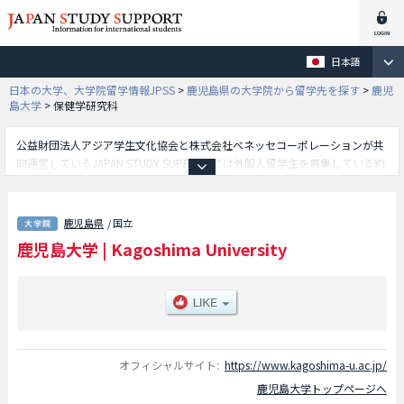
日本語
日本の大学、大学院留学情報JPSS
>
鹿児島県の大学院から留学先を探す
>
鹿児
島大学
>
保健学研究科
公益財団法人アジア学生文化協会と株式会社ベネッセコーポレーションが共
同運営しているJAPAN STUDY SUPPORTでは外国人留学生を募集している約
1,300校の大学・大学院・短大・専門学校情報を掲載しています。
こちらでは鹿児島大学に関する詳細情報を記載しており、人文社会科学研究
科や教育学研究科や理工学研究科や農林水産学研究科や連合農学研究科や保
鹿児島県
/ 国立
健学研究科や医歯学総合研究科や臨床心理学研究科や共同獣医学研究科等、
鹿児島大学
|
Kagoshima University
研究科別情報や、募集定員や合格者数など入試情報、施設案内、アクセスな
ど外国人留学生に必要な情報を掲載しているので是非ご利用ください。
オフィシャルサイト:
https://www.kagoshima-u.ac.jp/
鹿児島大学トップページへ