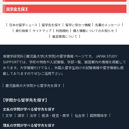
奨学金を探す
日本の留学ニュース
留学先を探す
留学に役立つ情報
先輩のメッセージ
索引検索
サイトマップ
利用規約
個人情報についてのお知らせ
推奨環境について
保健学研究科 | 鹿児島大学(大学院)の留学情報 ページです。 JAPAN STUDY
SUPPORTでは、学校の特色や入試情報、学部一覧、施設案内の情報を掲載して
おります。大学情報だけでなく、外国人留学生向けの試験情報や留学情報も掲
載しておりますのでぜひご活用下さい。
鹿児島県の大学院から留学先を探す
【学問から留学先を探す】
文系の学問が学べる留学先を探す
文学
語学
法学
経済・経営・商学
社会学
国際関係学
理系の学問が学べる留学先を探す