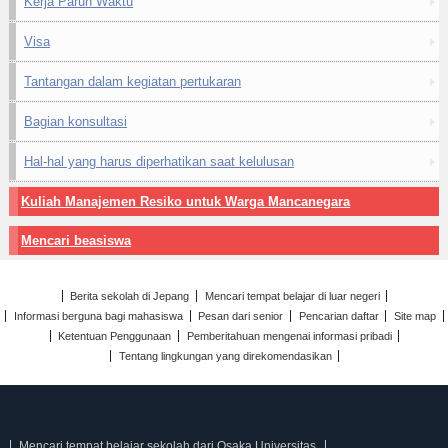
Kerja Paruh Waktu
Visa
Tantangan dalam kegiatan pertukaran
Bagian konsultasi
Hal-hal yang harus diperhatikan saat kelulusan
Kuliah Manajemen Resiko untuk Warga Mancanegara
Mencari beasiswa
Berita sekolah di Jepang
Mencari tempat belajar di luar negeri
Informasi berguna bagi mahasiswa
Pesan dari senior
Pencarian daftar
Site map
Ketentuan Penggunaan
Pemberitahuan mengenai informasi pribadi
Tentang lingkungan yang direkomendasikan
Mencari tempat belajar sekolah dari Osaka Universitas