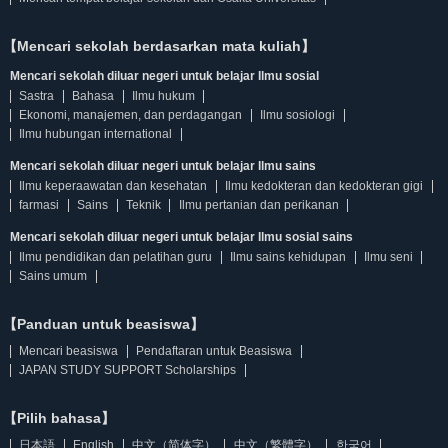
【Mencari sekolah berdasarkan mata kuliah】
Mencari sekolah diluar negeri untuk belajar Ilmu sosial
Sastra
Bahasa
Ilmu hukum
Ekonomi, manajemen, dan perdagangan
Ilmu sosiologi
Ilmu hubungan international
Mencari sekolah diluar negeri untuk belajar Ilmu sains
Ilmu keperaawatan dan kesehatan
Ilmu kedokteran dan kedokteran gigi
farmasi
Sains
Teknik
Ilmu pertanian dan perikanan
Mencari sekolah diluar negeri untuk belajar Ilmu sosial sains
Ilmu pendidikan dan pelatihan guru
Ilmu sains kehidupan
Ilmu seni
Sains umum
【Panduan untuk beasiswa】
Mencari beasiswa
Pendaftaran untuk Beasiswa
JAPAN STUDY SUPPORT Scholarships
【Pilih bahasa】
日本語
English
中文（简体字）
中文（繁體字）
한국어