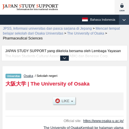
Bahasa Indonesia
JPSS, Informasi universitas dan pasca sarjana di Jepang
>
Mencari tempat
belajar sekolah dari Osaka Universitas
>
The University of Osaka
>
Pharmaceutical Sciences
JAPAN STUDY SUPPORT yang dikelola bersama oleh Lembaga Yayasan
The Asian Students Cultural Association (ABK) dan Benesse Corp.
menyediakan informasi sekitar 1300 universitas, pascasarjana, universitas
yunior, akademi kejuruan yang siap menerima mahasiswa(i) mancanegara.
Tersedia informasi rinci mengenai The University of Osaka, mencakup
Osaka
/ Sekolah negeri
informasi per fakultas seperti Fakultas LettersatauFakultas Human
SciencesatauFakultas LawatauFakultas EconomicsatauFakultas
大阪大学
|
The University of Osaka
ScienceatauFakultas MedicineatauFakultas DentistryatauFakultas
Pharmaceutical SciencesatauFakultas EngineeringatauFakultas
Engineering ScienceatauFakultas Foreign StudiesatauFakultas
International College (Undergraduate English Courses), serta berbagai
informasi yang berguna bagi mahasiswa(i) mancanegara seperti kuota
untuk jumlah pendaftar dan jumlah kelulusan ujian masuk mahasiswa(i)
mancanegara, informasi mengenai ujian masuk, prasarana kampus, akses
Official site:
https://www.osaka-u.ac.jp/
jalan, dan lainnya. Silakan memanfaatkannya.
The University of OsakaKembali ke halaman utama