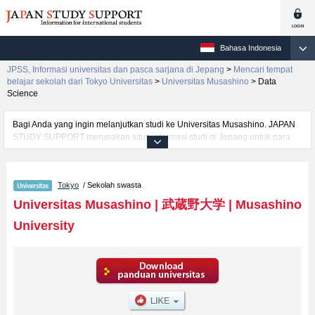
Bahasa Indonesia
JPSS, Informasi universitas dan pasca sarjana di Jepang
>
Mencari tempat
belajar sekolah dari Tokyo Universitas
>
Universitas Musashino
>
Data
Science
Bagi Anda yang ingin melanjutkan studi ke Universitas Musashino. JAPAN
STUDY SUPPORT merupakan situs informasi studi di Jepang untuk para
pelajar/mahasiswa(i) mancanegara yang dikelola bersama oleh The Asian
Students Cultural Association (ABK) dan Benesse Corp. Kami menyediakan
informasi rinci per fakultas, termasuk Fakultas KewiraswastaanatauFakultas
Tokyo
/ Sekolah swasta
Well-beingatauFakultas Fakultas GlobalatauFakultas
EngineeringatauFakultas Data ScienceatauFakultas LiteratureatauFakultas
Universitas Musashino
|
武蔵野大学
|
Musashino
EconomicsatauFakultas Business AdministrationatauFakultas
University
LawatauFakultas Human Sciences, Universitas Musashino. Bagi yang
mencari informasi melanjutkan studi ke Universitas Musashino, silakan
memanfaatkannya. Selain itu, kami juga menyediakan informasi sekitar
1300 universitas, pascasarjana, universitas yunior, akademi kejuruan yang
siap menerima mahasiswa(i) mancanegara.