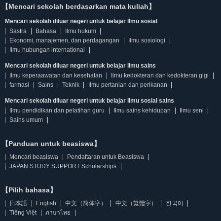
【Mencari sekolah berdasarkan mata kuliah】
Mencari sekolah diluar negeri untuk belajar Ilmu sosial
Sastra
Bahasa
Ilmu hukum
Ekonomi, manajemen, dan perdagangan
Ilmu sosiologi
Ilmu hubungan international
Mencari sekolah diluar negeri untuk belajar Ilmu sains
Ilmu keperaawatan dan kesehatan
Ilmu kedokteran dan kedokteran gigi
farmasi
Sains
Teknik
Ilmu pertanian dan perikanan
Mencari sekolah diluar negeri untuk belajar Ilmu sosial sains
Ilmu pendidikan dan pelatihan guru
Ilmu sains kehidupan
Ilmu seni
Sains umum
【Panduan untuk beasiswa】
Mencari beasiswa
Pendaftaran untuk Beasiswa
JAPAN STUDY SUPPORT Scholarships
【Pilih bahasa】
日本語
English
中文（简体字）
中文（繁體字）
한국어
Tiếng Việt
ภาษาไทย