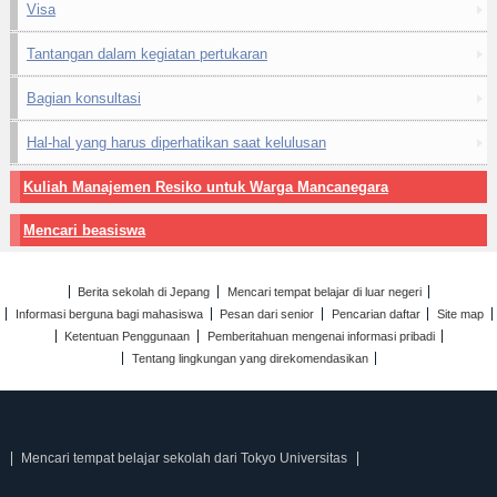
Visa
Tantangan dalam kegiatan pertukaran
Bagian konsultasi
Hal-hal yang harus diperhatikan saat kelulusan
Kuliah Manajemen Resiko untuk Warga Mancanegara
Mencari beasiswa
Berita sekolah di Jepang
Mencari tempat belajar di luar negeri
Informasi berguna bagi mahasiswa
Pesan dari senior
Pencarian daftar
Site map
Ketentuan Penggunaan
Pemberitahuan mengenai informasi pribadi
Tentang lingkungan yang direkomendasikan
Mencari tempat belajar sekolah dari Tokyo Universitas