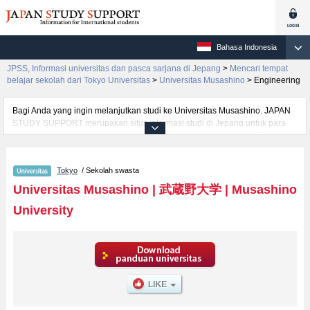
Bahasa Indonesia
JPSS, Informasi universitas dan pasca sarjana di Jepang
>
Mencari tempat
belajar sekolah dari Tokyo Universitas
>
Universitas Musashino
>
Engineering
Bagi Anda yang ingin melanjutkan studi ke Universitas Musashino. JAPAN
STUDY SUPPORT merupakan situs informasi studi di Jepang untuk para
pelajar/mahasiswa(i) mancanegara yang dikelola bersama oleh The Asian
Students Cultural Association (ABK) dan Benesse Corp. Kami menyediakan
informasi rinci per fakultas, termasuk Fakultas KewiraswastaanatauFakultas
Tokyo
/ Sekolah swasta
Well-beingatauFakultas Fakultas GlobalatauFakultas
EngineeringatauFakultas Data ScienceatauFakultas LiteratureatauFakultas
Universitas Musashino
|
武蔵野大学
|
Musashino
EconomicsatauFakultas Business AdministrationatauFakultas
University
LawatauFakultas Human Sciences, Universitas Musashino. Bagi yang
mencari informasi melanjutkan studi ke Universitas Musashino, silakan
memanfaatkannya. Selain itu, kami juga menyediakan informasi sekitar
1300 universitas, pascasarjana, universitas yunior, akademi kejuruan yang
siap menerima mahasiswa(i) mancanegara.