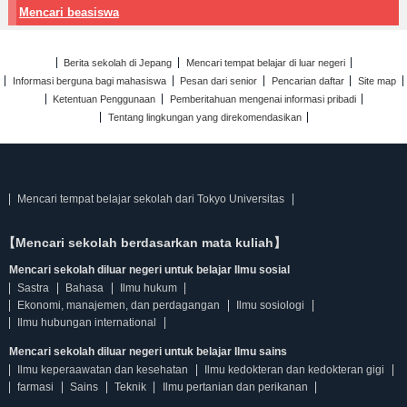
Mencari beasiswa
Berita sekolah di Jepang
Mencari tempat belajar di luar negeri
Informasi berguna bagi mahasiswa
Pesan dari senior
Pencarian daftar
Site map
Ketentuan Penggunaan
Pemberitahuan mengenai informasi pribadi
Tentang lingkungan yang direkomendasikan
Mencari tempat belajar sekolah dari Tokyo Universitas
【Mencari sekolah berdasarkan mata kuliah】
Mencari sekolah diluar negeri untuk belajar Ilmu sosial
Sastra
Bahasa
Ilmu hukum
Ekonomi, manajemen, dan perdagangan
Ilmu sosiologi
Ilmu hubungan international
Mencari sekolah diluar negeri untuk belajar Ilmu sains
Ilmu keperaawatan dan kesehatan
Ilmu kedokteran dan kedokteran gigi
farmasi
Sains
Teknik
Ilmu pertanian dan perikanan