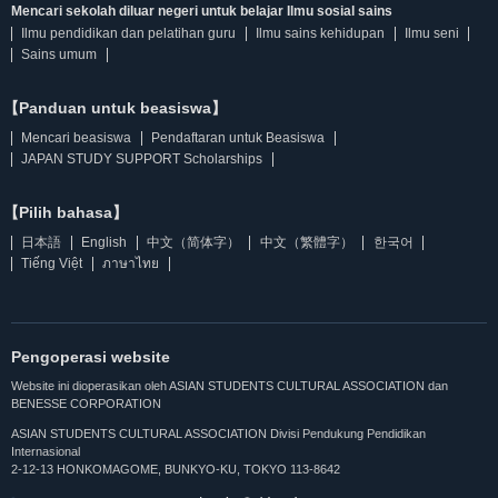
Mencari sekolah diluar negeri untuk belajar Ilmu sosial sains
Ilmu pendidikan dan pelatihan guru
Ilmu sains kehidupan
Ilmu seni
Sains umum
【Panduan untuk beasiswa】
Mencari beasiswa
Pendaftaran untuk Beasiswa
JAPAN STUDY SUPPORT Scholarships
【Pilih bahasa】
日本語
English
中文（简体字）
中文（繁體字）
한국어
Tiếng Việt
ภาษาไทย
Pengoperasi website
Website ini dioperasikan oleh ASIAN STUDENTS CULTURAL ASSOCIATION dan
BENESSE CORPORATION
ASIAN STUDENTS CULTURAL ASSOCIATION Divisi Pendukung Pendidikan
Internasional
2-12-13 HONKOMAGOME, BUNKYO-KU, TOKYO 113-8642