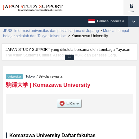
Bahasa Indonesia
JPSS, Informasi universitas dan pasca sarjana di Jepang
>
Mencari tempat
belajar sekolah dari Tokyo Universitas
>
Komazawa University
JAPAN STUDY SUPPORT yang dikelola bersama oleh Lembaga Yayasan
The Asian Students Cultural Association (ABK) dan Benesse Corp.
menyediakan informasi sekitar 1300 universitas, pascasarjana, universitas
yunior, akademi kejuruan yang siap menerima mahasiswa(i) mancanegara.
Tersedia informasi rinci mengenai Komazawa University, mencakup
Tokyo
/ Sekolah swasta
informasi per fakultas seperti Fakultas BuddhismatauFakultas
LettersatauFakultas EconomicsatauFakultas LawatauFakultas Business
駒澤大学
|
Komazawa University
AdministrationatauFakultas Health SciencesatauFakultas Global Media
Studies, serta berbagai informasi yang berguna bagi mahasiswa(i)
mancanegara seperti kuota untuk jumlah pendaftar dan jumlah kelulusan
ujian masuk mahasiswa(i) mancanegara, informasi mengenai ujian masuk,
prasarana kampus, akses jalan, dan lainnya. Silakan memanfaatkannya.
Komazawa University Daftar fakultas