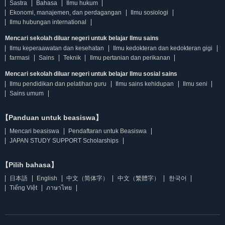
Sastra
Bahasa
Ilmu hukum
Ekonomi, manajemen, dan perdagangan
Ilmu sosiologi
Ilmu hubungan international
Mencari sekolah diluar negeri untuk belajar Ilmu sains
Ilmu keperaawatan dan kesehatan
Ilmu kedokteran dan kedokteran gigi
farmasi
Sains
Teknik
Ilmu pertanian dan perikanan
Mencari sekolah diluar negeri untuk belajar Ilmu sosial sains
Ilmu pendidikan dan pelatihan guru
Ilmu sains kehidupan
Ilmu seni
Sains umum
【Panduan untuk beasiswa】
Mencari beasiswa
Pendaftaran untuk Beasiswa
JAPAN STUDY SUPPORT Scholarships
【Pilih bahasa】
日本語
English
中文（简体字）
中文（繁體字）
한국어
Tiếng Việt
ภาษาไทย