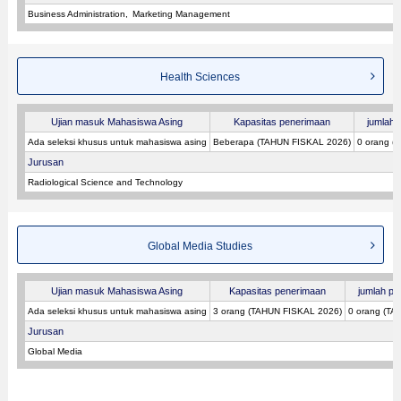
Business Administration
Marketing Management
Health Sciences
Ujian masuk Mahasiswa Asing
Kapasitas penerimaan
jumlah p
Ada seleksi khusus untuk mahasiswa asing
Beberapa (TAHUN FISKAL 2026)
0 orang (
Jurusan
Radiological Science and Technology
Global Media Studies
Ujian masuk Mahasiswa Asing
Kapasitas penerimaan
jumlah pes
Ada seleksi khusus untuk mahasiswa asing
3 orang (TAHUN FISKAL 2026)
0 orang (TA
Jurusan
Global Media