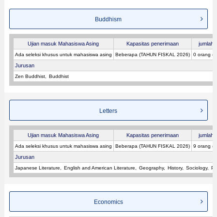
Buddhism
Ujian masuk Mahasiswa Asing
Kapasitas penerimaan
jumlah p
Ada seleksi khusus untuk mahasiswa asing
Beberapa (TAHUN FISKAL 2026)
0 orang (
Jurusan
Zen Buddhist
Buddhist
Letters
Ujian masuk Mahasiswa Asing
Kapasitas penerimaan
jumlah p
Ada seleksi khusus untuk mahasiswa asing
Beberapa (TAHUN FISKAL 2026)
9 orang (
Jurusan
Japanese Literature
English and American Literature
Geography
History
Sociology
Ps
Economics