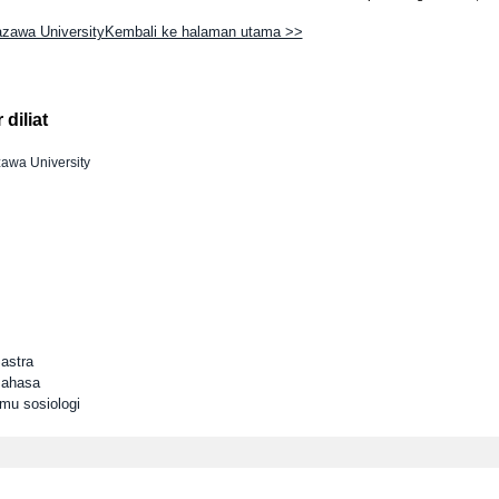
zawa UniversityKembali ke halaman utama >>
diliat
awa University
astra
Bahasa
lmu sosiologi