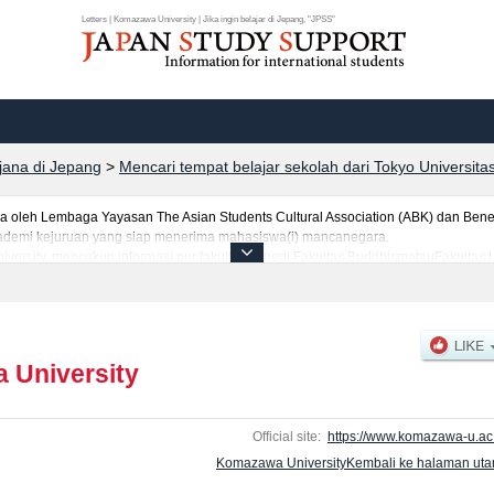
Letters | Komazawa University | Jika ingin belajar di Jepang, "JPSS"
rjana di Jepang
>
Mencari tempat belajar sekolah dari Tokyo Universita
leh Lembaga Yayasan The Asian Students Cultural Association (ABK) dan Benes
 akademi kejuruan yang siap menerima mahasiswa(i) mancanegara.
versity, mencakup informasi per fakultas seperti Fakultas BuddhismatauFakultas
kultas Health SciencesatauFakultas Global Media Studies, serta berbagai informa
tar dan jumlah kelulusan ujian masuk mahasiswa(i) mancanegara, informasi men
 University
Official site:
https://www.komazawa-u.ac.
Komazawa UniversityKembali ke halaman ut