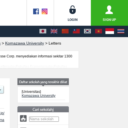
s
>
Komazawa University
>
Letters
se Corp. menyediakan informasi sekitar 1300
 LettersatauFakultas EconomicsatauFakultas
si yang berguna bagi mahasiswa(i)
genai ujian masuk, prasarana kampus, akses
[Universitas]
Komazawa University
jp/
ama