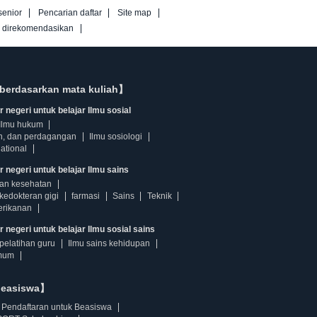
senior
Pencarian daftar
Site map
g direkomendasikan
berdasarkan mata kuliah】
 negeri untuk belajar Ilmu sosial
Ilmu hukum
n, dan perdagangan
Ilmu sosiologi
ational
r negeri untuk belajar Ilmu sains
dan kesehatan
kedokteran gigi
farmasi
Sains
Teknik
erikanan
 negeri untuk belajar Ilmu sosial sains
pelatihan guru
Ilmu sains kehidupan
mum
beasiswa】
Pendaftaran untuk Beasiswa