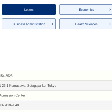
Letters
Economics
Business Administration
Health Sciences
154-8525
1-23-1 Komazawa, Setagaya-ku, Tokyo
Admission Center
03-3418-9048