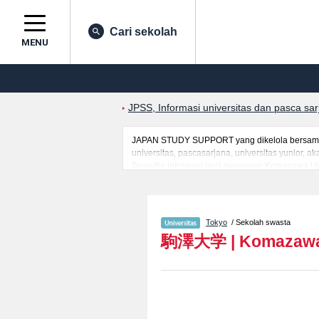
Cari sekolah
MENU
JPSS, Informasi universitas dan pasca sa
JAPAN STUDY SUPPORT yang dikelola bersama o
universitas, pascasarjana, universitas yunior,
Tersedia informasi rinci mengenai Komazawa Uni
LawatauFakultas Business AdministrationatauFa
mancanegara seperti kuota untuk jumlah pendaf
jalan, dan lainnya. Silakan memanfaatkannya.
Tokyo
/ Sekolah swasta
駒澤大学
|
Komazawa