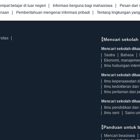
empat belajar di luar negeri
Informasi berguna bagi mahasiswa
Pesan dari 
unaan
Pemberitahuan mengenai informasi pribadi
Tentang lingkungan yan
sitas
【Mencari sekolah 
Mencari sekolah diluar
Sastra
Bahasa
Ekonomi, manajeme
Ilmu hubungan intern
Mencari sekolah dilua
Ilmu keperaawatan 
Ilmu kedokteran dan 
Ilmu pertanian dan p
Mencari sekolah diluar
Ilmu pendidikan dan 
Ilmu seni
Sains u
【Panduan untuk 
Mencari beasiswa