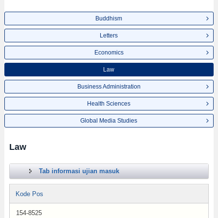
Buddhism
Letters
Economics
Law
Business Administration
Health Sciences
Global Media Studies
Law
Tab informasi ujian masuk
Kode Pos
154-8525