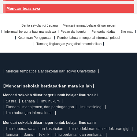
Mencari beasiswa
Berita sekolah di Jepang
Mencari tempat belajar di luar negeri
Informasi berguna bagi mahasiswa
Pesan dari senior
Pencarian daftar
Site map
Ketentuan Penggunaan
Pemberitahuan mengenai informasi pribadi
Tentang lingkungan yang direkomendasikan
Mencari tempat belajar sekolah dari Tokyo Universitas
【Mencari sekolah berdasarkan mata kuliah】
Mencari sekolah diluar negeri untuk belajar Ilmu sosial
Sastra
Bahasa
Ilmu hukum
Ekonomi, manajemen, dan perdagangan
Ilmu sosiologi
Ilmu hubungan international
Mencari sekolah diluar negeri untuk belajar Ilmu sains
Ilmu keperaawatan dan kesehatan
Ilmu kedokteran dan kedokteran gigi
farmasi
Sains
Teknik
Ilmu pertanian dan perikanan