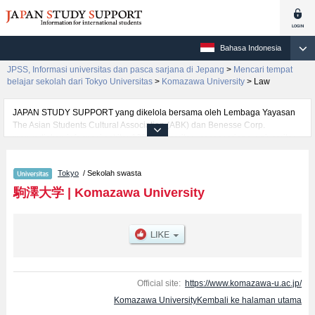
Bahasa Indonesia
JPSS, Informasi universitas dan pasca sarjana di Jepang
>
Mencari tempat
belajar sekolah dari Tokyo Universitas
>
Komazawa University
>
Law
JAPAN STUDY SUPPORT yang dikelola bersama oleh Lembaga Yayasan
The Asian Students Cultural Association (ABK) dan Benesse Corp.
menyediakan informasi sekitar 1300 universitas, pascasarjana, universitas
yunior, akademi kejuruan yang siap menerima mahasiswa(i) mancanegara.
Tersedia informasi rinci mengenai Komazawa University, mencakup
Tokyo
/ Sekolah swasta
informasi per fakultas seperti Fakultas BuddhismatauFakultas
LettersatauFakultas EconomicsatauFakultas LawatauFakultas Business
駒澤大学
|
Komazawa University
AdministrationatauFakultas Health SciencesatauFakultas Global Media
Studies, serta berbagai informasi yang berguna bagi mahasiswa(i)
mancanegara seperti kuota untuk jumlah pendaftar dan jumlah kelulusan
ujian masuk mahasiswa(i) mancanegara, informasi mengenai ujian masuk,
prasarana kampus, akses jalan, dan lainnya. Silakan memanfaatkannya.
Official site:
https://www.komazawa-u.ac.jp/
Komazawa UniversityKembali ke halaman utama