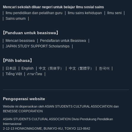
Mencari sekolah diluar negeri untuk belajar Ilmu sosial sains
Ilmu pendidikan dan pelatihan guru
Ilmu sains kehidupan
Ilmu seni
Sains umum
【Panduan untuk beasiswa】
Mencari beasiswa
Pendaftaran untuk Beasiswa
JAPAN STUDY SUPPORT Scholarships
【Pilih bahasa】
日本語
English
中文（简体字）
中文（繁體字）
한국어
Tiếng Việt
ภาษาไทย
Pengoperasi website
Website ini dioperasikan oleh ASIAN STUDENTS CULTURAL ASSOCIATION dan
BENESSE CORPORATION
ASIAN STUDENTS CULTURAL ASSOCIATION Divisi Pendukung Pendidikan
Internasional
2-12-13 HONKOMAGOME, BUNKYO-KU, TOKYO 113-8642