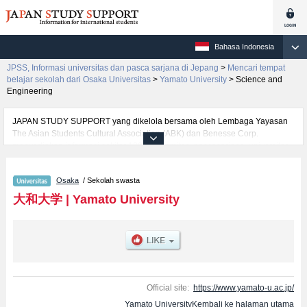
Bahasa Indonesia
JPSS, Informasi universitas dan pasca sarjana di Jepang
>
Mencari tempat
belajar sekolah dari Osaka Universitas
>
Yamato University
>
Science and
Engineering
JAPAN STUDY SUPPORT yang dikelola bersama oleh Lembaga Yayasan
The Asian Students Cultural Association (ABK) dan Benesse Corp.
menyediakan informasi sekitar 1300 universitas, pascasarjana, universitas
yunior, akademi kejuruan yang siap menerima mahasiswa(i) mancanegara.
Tersedia informasi rinci mengenai Yamato University, mencakup informasi
Osaka
/ Sekolah swasta
per fakultas seperti Fakultas Health SciencesatauFakultas Political Science
and EconomicsatauFakultas Science and EngineeringatauFakultas
大和大学
|
Yamato University
SociologyatauFakultas Informatics, serta berbagai informasi yang berguna
bagi mahasiswa(i) mancanegara seperti kuota untuk jumlah pendaftar dan
jumlah kelulusan ujian masuk mahasiswa(i) mancanegara, informasi
mengenai ujian masuk, prasarana kampus, akses jalan, dan lainnya.
Silakan memanfaatkannya.
Official site:
https://www.yamato-u.ac.jp/
Yamato UniversityKembali ke halaman utama