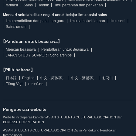
farmasi
Sains
Teknik
Ilmu pertanian dan perikanan
Mencari sekolah diluar negeri untuk belajar Ilmu sosial sains
Ilmu pendidikan dan pelatihan guru
Ilmu sains kehidupan
Ilmu seni
Sains umum
【Panduan untuk beasiswa】
Mencari beasiswa
Pendaftaran untuk Beasiswa
JAPAN STUDY SUPPORT Scholarships
【Pilih bahasa】
日本語
English
中文（简体字）
中文（繁體字）
한국어
Tiếng Việt
ภาษาไทย
Pengoperasi website
Website ini dioperasikan oleh ASIAN STUDENTS CULTURAL ASSOCIATION dan
BENESSE CORPORATION
ASIAN STUDENTS CULTURAL ASSOCIATION Divisi Pendukung Pendidikan
Internasional