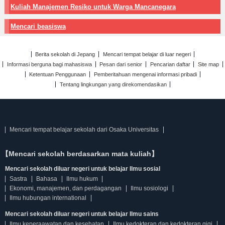
Kuliah Manajemen Resiko untuk Warga Mancanegara
Mencari beasiswa
Berita sekolah di Jepang
Mencari tempat belajar di luar negeri
Informasi berguna bagi mahasiswa
Pesan dari senior
Pencarian daftar
Site map
Ketentuan Penggunaan
Pemberitahuan mengenai informasi pribadi
Tentang lingkungan yang direkomendasikan
Mencari tempat belajar sekolah dari Osaka Universitas
【Mencari sekolah berdasarkan mata kuliah】
Mencari sekolah diluar negeri untuk belajar Ilmu sosial
Sastra
Bahasa
Ilmu hukum
Ekonomi, manajemen, dan perdagangan
Ilmu sosiologi
Ilmu hubungan international
Mencari sekolah diluar negeri untuk belajar Ilmu sains
Ilmu keperaawatan dan kesehatan
Ilmu kedokteran dan kedokteran gigi