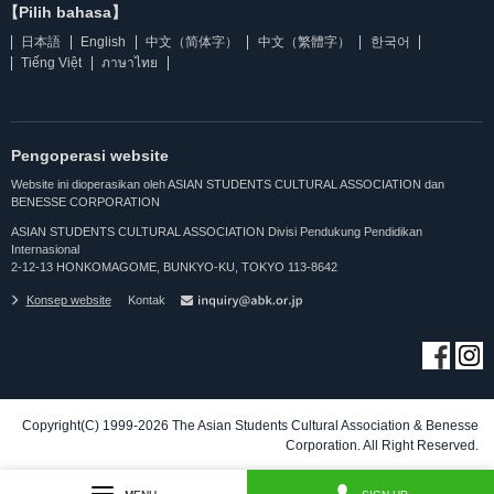
【Pilih bahasa】
日本語
English
中文（简体字）
中文（繁體字）
한국어
Tiếng Việt
ภาษาไทย
Pengoperasi website
Website ini dioperasikan oleh ASIAN STUDENTS CULTURAL ASSOCIATION dan
BENESSE CORPORATION
ASIAN STUDENTS CULTURAL ASSOCIATION Divisi Pendukung Pendidikan
Internasional
2-12-13 HONKOMAGOME, BUNKYO-KU, TOKYO 113-8642
Konsep website
Kontak
Copyright(C) 1999-2026 The Asian Students Cultural Association & Benesse
Corporation. All Right Reserved.