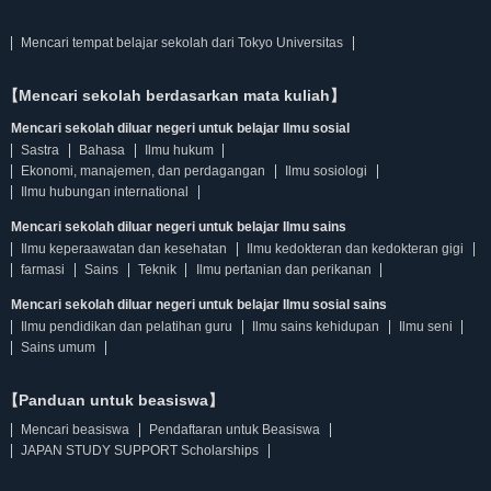
Mencari tempat belajar sekolah dari Tokyo Universitas
【Mencari sekolah berdasarkan mata kuliah】
Mencari sekolah diluar negeri untuk belajar Ilmu sosial
Sastra
Bahasa
Ilmu hukum
Ekonomi, manajemen, dan perdagangan
Ilmu sosiologi
Ilmu hubungan international
Mencari sekolah diluar negeri untuk belajar Ilmu sains
Ilmu keperaawatan dan kesehatan
Ilmu kedokteran dan kedokteran gigi
farmasi
Sains
Teknik
Ilmu pertanian dan perikanan
Mencari sekolah diluar negeri untuk belajar Ilmu sosial sains
Ilmu pendidikan dan pelatihan guru
Ilmu sains kehidupan
Ilmu seni
Sains umum
【Panduan untuk beasiswa】
Mencari beasiswa
Pendaftaran untuk Beasiswa
JAPAN STUDY SUPPORT Scholarships