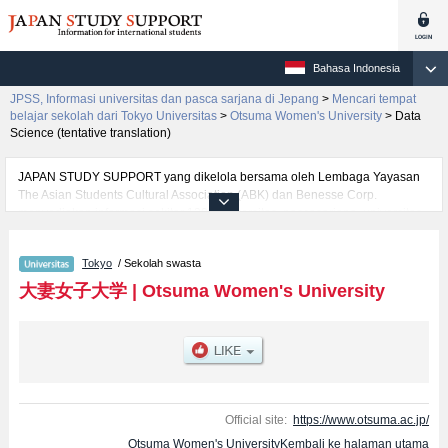
Bahasa Indonesia
JPSS, Informasi universitas dan pasca sarjana di Jepang
>
Mencari tempat
belajar sekolah dari Tokyo Universitas
>
Otsuma Women's University
>
Data
Science (tentative translation)
JAPAN STUDY SUPPORT yang dikelola bersama oleh Lembaga Yayasan
The Asian Students Cultural Association (ABK) dan Benesse Corp.
menyediakan informasi sekitar 1300 universitas, pascasarjana, universitas
yunior, akademi kejuruan yang siap menerima mahasiswa(i) mancanegara.
Tersedia informasi rinci mengenai Otsuma Women's University, mencakup
Tokyo
/ Sekolah swasta
informasi per fakultas seperti Fakultas Home EconomicsatauFakultas
HumanitiesatauFakultas Social Information StudiesatauFakultas Human
大妻女子大学
|
Otsuma Women's University
RelationsatauFakultas Comparative CultureatauFakultas Data Science
(tentative translation), serta berbagai informasi yang berguna bagi
mahasiswa(i) mancanegara seperti kuota untuk jumlah pendaftar dan
jumlah kelulusan ujian masuk mahasiswa(i) mancanegara, informasi
mengenai ujian masuk, prasarana kampus, akses jalan, dan lainnya.
Silakan memanfaatkannya.
Official site:
https://www.otsuma.ac.jp/
Otsuma Women's UniversityKembali ke halaman utama