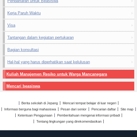
Pendaftaran untuk Beasiswa
Kerja Paruh Waktu
Visa
Tantangan dalam kegiatan pertukaran
Bagian konsultasi
Hal-hal yang harus diperhatikan saat kelulusan
Kuliah Manajemen Resiko untuk Warga Mancanegara
Mencari beasiswa
Berita sekolah di Jepang
Mencari tempat belajar di luar negeri
Informasi berguna bagi mahasiswa
Pesan dari senior
Pencarian daftar
Site map
Ketentuan Penggunaan
Pemberitahuan mengenai informasi pribadi
Tentang lingkungan yang direkomendasikan