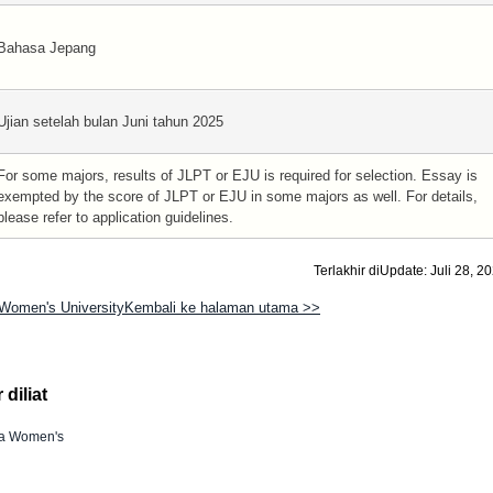
Bahasa Jepang
Ujian setelah bulan Juni tahun 2025
For some majors, results of JLPT or EJU is required for selection. Essay is
exempted by the score of JLPT or EJU in some majors as well. For details,
please refer to application guidelines.
Terlakhir diUpdate: Juli 28, 2
Women's UniversityKembali ke halaman utama >>
diliat
a Women's