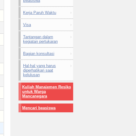
Beasiswa
Kerja Paruh Waktu
Visa
Tantangan dalam
kegiatan pertukaran
Bagian konsultasi
Hal-hal yang harus
diperhatikan saat
kelulusan
Kuliah Manajemen Resiko
untuk Warga
Mancanegara
Mencari beasiswa