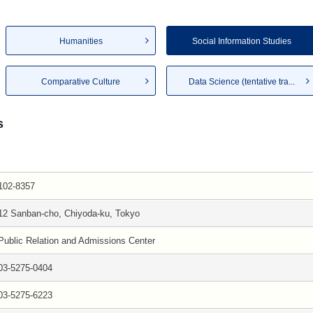
Humanities
Social Information Studies
Comparative Culture
Data Science (tentative tra...
s
102-8357
12 Sanban-cho, Chiyoda-ku, Tokyo
Public Relation and Admissions Center
03-5275-0404
03-5275-6223