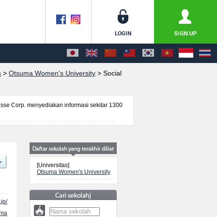
s
>
Otsuma Women's University
>
Social
se Corp. menyediakan informasi sekitar 1300
atauFakultas HumanitiesatauFakultas Social
n), serta berbagai informasi yang berguna bagi
nformasi mengenai ujian masuk, prasarana
[Universitas]
Otsuma Women's University
jp/
ama