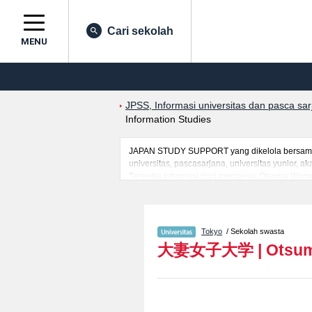
Cari sekolah
MENU
JPSS, Informasi universitas dan pasca sa
Information Studies
JAPAN STUDY SUPPORT yang dikelola bersama o
universitas, pascasarjana, universitas yunior,
Tersedia informasi rinci mengenai Otsuma Wome
Information StudiesatauFakultas Human Relation
mahasiswa(i) mancanegara seperti kuota untuk 
kampus, akses jalan, dan lainnya. Silakan mem
Tokyo
/ Sekolah swasta
大妻女子大学
|
Otsum