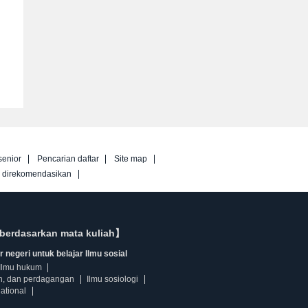
senior
Pencarian daftar
Site map
g direkomendasikan
berdasarkan mata kuliah】
 negeri untuk belajar Ilmu sosial
Ilmu hukum
n, dan perdagangan
Ilmu sosiologi
ational