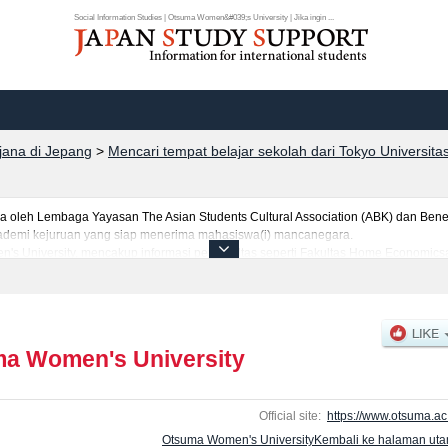
Social Information Studies | Otsuma Women&#039;s University | Jika ingin ...
rjana di Jepang
>
Mencari tempat belajar sekolah dari Tokyo Universita
leh Lembaga Yayasan The Asian Students Cultural Association (ABK) dan Benes
 akademi kejuruan yang siap menerima mahasiswa(i) mancanegara.
n's University, mencakup informasi per fakultas seperti Fakultas Home Economics
satauFakultas Comparative CultureatauFakultas Data Science (tentative translatio
jumlah pendaftar dan jumlah kelulusan ujian masuk mahasiswa(i) mancanegara, i
anfaatkannya.
a Women's University
Official site:
https://www.otsuma.ac.
Otsuma Women's UniversityKembali ke halaman ut