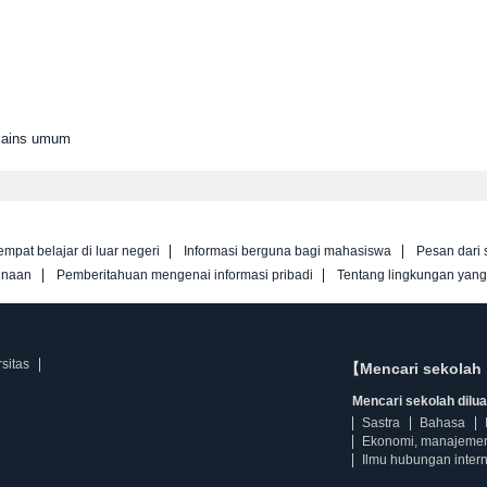
 Sains umum
empat belajar di luar negeri
Informasi berguna bagi mahasiswa
Pesan dari 
unaan
Pemberitahuan mengenai informasi pribadi
Tentang lingkungan yan
sitas
【Mencari sekolah 
Mencari sekolah diluar
Sastra
Bahasa
Ekonomi, manajeme
Ilmu hubungan intern