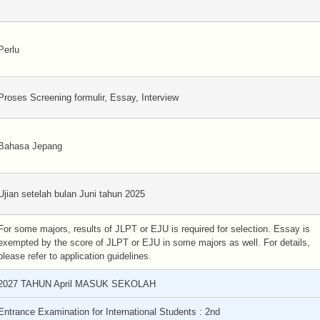
Perlu
Proses Screening formulir, Essay, Interview
Bahasa Jepang
Ujian setelah bulan Juni tahun 2025
For some majors, results of JLPT or EJU is required for selection. Essay is
exempted by the score of JLPT or EJU in some majors as well. For details,
please refer to application guidelines.
2027 TAHUN April MASUK SEKOLAH
Entrance Examination for International Students : 2nd