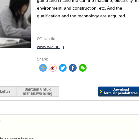
game and IT and the car, the machine, electricity, t
environment, and construction, etc. And the
qualification and the technology are acquired.
Official site :
www.wiz.ac.jp
Share:
: