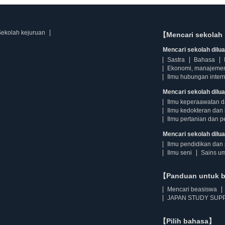
Sekolah kejuruan
【Mencari sekolah 
Mencari sekolah diluar
Sastra
Bahasa
Ekonomi, manajeme
Ilmu hubungan intern
Mencari sekolah dilua
Ilmu keperaawatan 
Ilmu kedokteran dan 
Ilmu pertanian dan p
Mencari sekolah diluar
Ilmu pendidikan dan 
Ilmu seni
Sains u
【Panduan untuk 
Mencari beasiswa
JAPAN STUDY SUPP
【Pilih bahasa】