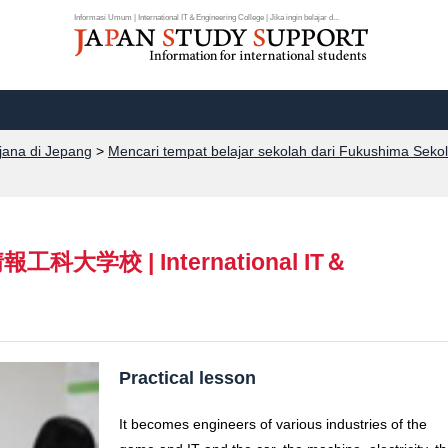
Informasi Umum | International IT＆Engineering College | Jika ingin belajar d...
rjana di Jepang
>
Mencari tempat belajar sekolah dari Fukushima Seko
情報工科大学校
|
International IT＆
Practical lesson
It becomes engineers of various industries of the