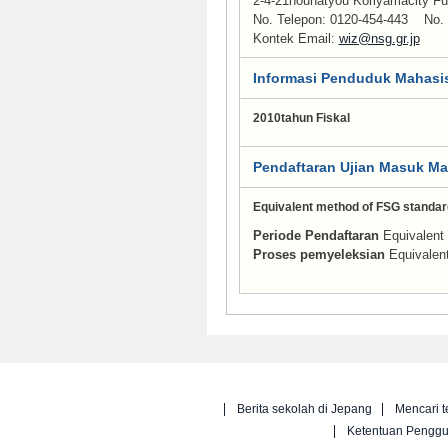
2-4-21houhatyou Koriyamacity Fu
No. Telepon:
0120-454-443
No. F
Kontek Email:
wiz@nsg.gr.jp
Informasi Penduduk Mahasis
2010tahun Fiskal
Pendaftaran Ujian Masuk M
Equivalent method of FSG standar
Periode Pendaftaran
Equivalent
Proses pemyeleksian
Equivalen
Berita sekolah di Jepang
Mencari t
Ketentuan Pengg