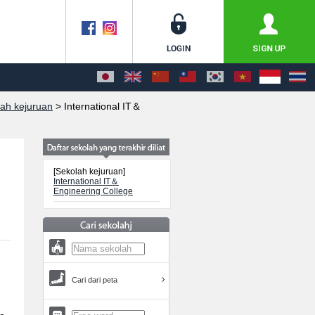
lah kejuruan
>
International IT＆
[Sekolah kejuruan]
International IT＆
Engineering College
Cari dari peta