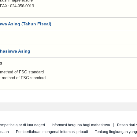
kushimaprefecture
AX: 024-956-0013
wa Asing (Tahun Fiscal)
ahasiswa Asing
d
 method of FSG standard
t method of FSG standard
empat belajar di luar negeri
Informasi berguna bagi mahasiswa
Pesan dari 
unaan
Pemberitahuan mengenai informasi pribadi
Tentang lingkungan yan