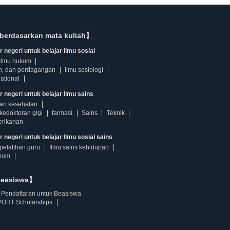
berdasarkan mata kuliah】
 negeri untuk belajar Ilmu sosial
Ilmu hukum
n, dan perdagangan
Ilmu sosiologi
ational
r negeri untuk belajar Ilmu sains
dan kesehatan
kedokteran gigi
farmasi
Sains
Teknik
erikanan
 negeri untuk belajar Ilmu sosial sains
pelatihan guru
Ilmu sains kehidupan
mum
beasiswa】
Pendaftaran untuk Beasiswa
ORT Scholarships