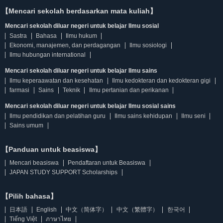
【Mencari sekolah berdasarkan mata kuliah】
Mencari sekolah diluar negeri untuk belajar Ilmu sosial
Sastra
Bahasa
Ilmu hukum
Ekonomi, manajemen, dan perdagangan
Ilmu sosiologi
Ilmu hubungan international
Mencari sekolah diluar negeri untuk belajar Ilmu sains
Ilmu keperaawatan dan kesehatan
Ilmu kedokteran dan kedokteran gigi
farmasi
Sains
Teknik
Ilmu pertanian dan perikanan
Mencari sekolah diluar negeri untuk belajar Ilmu sosial sains
Ilmu pendidikan dan pelatihan guru
Ilmu sains kehidupan
Ilmu seni
Sains umum
【Panduan untuk beasiswa】
Mencari beasiswa
Pendaftaran untuk Beasiswa
JAPAN STUDY SUPPORT Scholarships
【Pilih bahasa】
日本語
English
中文（简体字）
中文（繁體字）
한국어
Tiếng Việt
ภาษาไทย