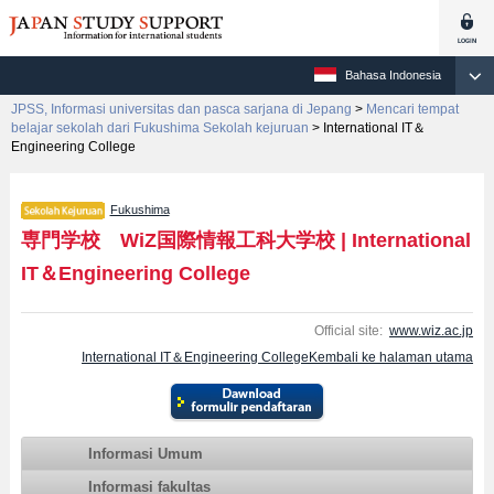
Bahasa Indonesia
JPSS, Informasi universitas dan pasca sarjana di Jepang
>
Mencari tempat
belajar sekolah dari Fukushima Sekolah kejuruan
>
International IT＆
Engineering College
Fukushima
専門学校 WiZ国際情報工科大学校
|
International
IT＆Engineering College
Official site:
www.wiz.ac.jp
International IT＆Engineering CollegeKembali ke halaman utama
Informasi Umum
Informasi fakultas