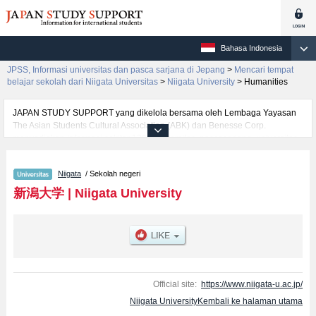
Bahasa Indonesia
JPSS, Informasi universitas dan pasca sarjana di Jepang
>
Mencari tempat
belajar sekolah dari Niigata Universitas
>
Niigata University
>
Humanities
JAPAN STUDY SUPPORT yang dikelola bersama oleh Lembaga Yayasan
The Asian Students Cultural Association (ABK) dan Benesse Corp.
menyediakan informasi sekitar 1300 universitas, pascasarjana, universitas
yunior, akademi kejuruan yang siap menerima mahasiswa(i) mancanegara.
Tersedia informasi rinci mengenai Niigata University, mencakup informasi
Niigata
/ Sekolah negeri
per fakultas seperti Fakultas HumanitiesatauFakultas LawatauFakultas
Faculty of Economic SciencesatauFakultas ScienceatauFakultas
新潟大学
|
Niigata University
DentistryatauFakultas EngineeringatauFakultas AgricultureatauFakultas
Medicine, serta berbagai informasi yang berguna bagi mahasiswa(i)
mancanegara seperti kuota untuk jumlah pendaftar dan jumlah kelulusan
ujian masuk mahasiswa(i) mancanegara, informasi mengenai ujian masuk,
prasarana kampus, akses jalan, dan lainnya. Silakan memanfaatkannya.
Official site:
https://www.niigata-u.ac.jp/
Niigata UniversityKembali ke halaman utama