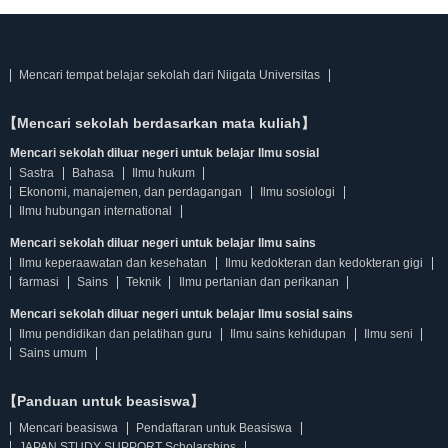
Mencari tempat belajar sekolah dari Niigata Universitas
【Mencari sekolah berdasarkan mata kuliah】
Mencari sekolah diluar negeri untuk belajar Ilmu sosial
Sastra
Bahasa
Ilmu hukum
Ekonomi, manajemen, dan perdagangan
Ilmu sosiologi
Ilmu hubungan international
Mencari sekolah diluar negeri untuk belajar Ilmu sains
Ilmu keperaawatan dan kesehatan
Ilmu kedokteran dan kedokteran gigi
farmasi
Sains
Teknik
Ilmu pertanian dan perikanan
Mencari sekolah diluar negeri untuk belajar Ilmu sosial sains
Ilmu pendidikan dan pelatihan guru
Ilmu sains kehidupan
Ilmu seni
Sains umum
【Panduan untuk beasiswa】
Mencari beasiswa
Pendaftaran untuk Beasiswa
JAPAN STUDY SUPPORT Scholarships