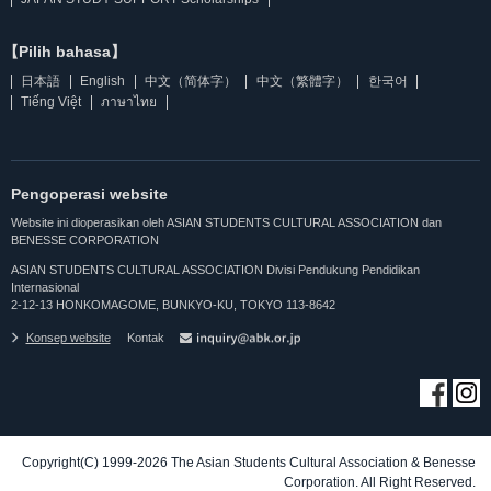
【Pilih bahasa】
日本語
English
中文（简体字）
中文（繁體字）
한국어
Tiếng Việt
ภาษาไทย
Pengoperasi website
Website ini dioperasikan oleh ASIAN STUDENTS CULTURAL ASSOCIATION dan
BENESSE CORPORATION
ASIAN STUDENTS CULTURAL ASSOCIATION Divisi Pendukung Pendidikan
Internasional
2-12-13 HONKOMAGOME, BUNKYO-KU, TOKYO 113-8642
Konsep website
Kontak
Copyright(C) 1999-2026 The Asian Students Cultural Association & Benesse
Corporation. All Right Reserved.