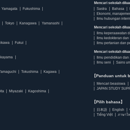
Mencari sekolah diluar
Yamagata
Fukushima
Sastra
Bahasa
Ekonomi, manajeme
Ilmu hubungan intern
Tokyo
Kanagawa
Yamanashi
Mencari sekolah dilua
Ilmu keperaawatan 
Ilmu kedokteran dan 
hikawa
Fukui
Ilmu pertanian dan p
Mencari sekolah diluar
kayama
Ilmu pendidikan dan 
Ilmu seni
Sains u
Yamaguchi
Tokushima
Kagawa
【Panduan untuk 
Mencari beasiswa
JAPAN STUDY SUPP
ita
Miyazaki
Kagoshima
【Pilih bahasa】
日本語
English
Tiếng Việt
ภาษาไ