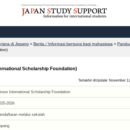
General Scholarship (Hirose International Scholarship Foundation) (Fakultas, ...
arjana di Jepang
>
Berita／Informasi berguna bagi mahasiswa
>
Pandua
tion)
ternational Scholarship Foundation)
Terlakhir diUpdate: November 1
irose International Scholarship Foundation
025-2026
endaftaran melalui sekolah
epang