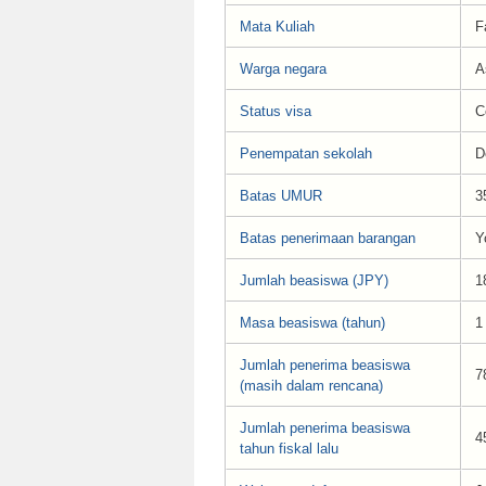
Mata Kuliah
F
Warga negara
A
Status visa
C
Penempatan sekolah
D
Batas UMUR
3
Batas penerimaan barangan
Y
Jumlah beasiswa (JPY)
1
Masa beasiswa (tahun)
1
Jumlah penerima beasiswa
7
(masih dalam rencana)
Jumlah penerima beasiswa
4
tahun fiskal lalu