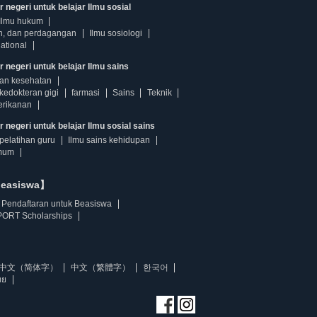
 negeri untuk belajar Ilmu sosial
Ilmu hukum
n, dan perdagangan
Ilmu sosiologi
ational
r negeri untuk belajar Ilmu sains
dan kesehatan
kedokteran gigi
farmasi
Sains
Teknik
erikanan
 negeri untuk belajar Ilmu sosial sains
pelatihan guru
Ilmu sains kehidupan
mum
beasiswa】
Pendaftaran untuk Beasiswa
ORT Scholarships
中文（简体字）
中文（繁體字）
한국어
ทย