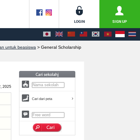
n untuk beasiswa
> General Scholarship
2, 2025
Cari dari peta