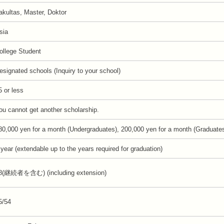
akultas, Master, Doktor
sia
ollege Student
esignated schools (Inquiry to your school)
5 or less
ou cannot get another scholarship.
80,000 yen for a month (Undergraduates), 200,000 yen for a month (Graduate
 year (extendable up to the years required for graduation)
8(継続者を含む) (including extension)
5/54