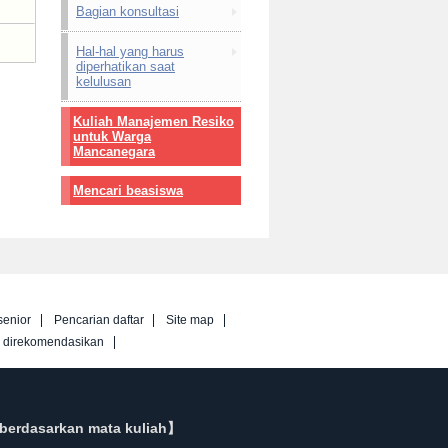
Bagian konsultasi
Hal-hal yang harus
diperhatikan saat
kelulusan
Kuliah Manajemen Resiko
untuk Warga
Mancanegara
Mencari beasiswa
senior
Pencarian daftar
Site map
g direkomendasikan
berdasarkan mata kuliah】