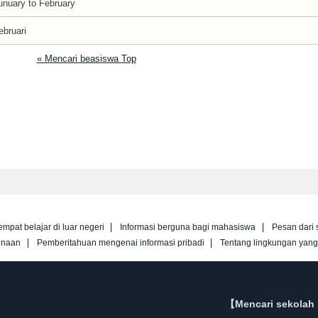
unuary to February
ebruari
« Mencari beasiswa Top
empat belajar di luar negeri
Informasi berguna bagi mahasiswa
Pesan dari 
unaan
Pemberitahuan mengenai informasi pribadi
Tentang lingkungan yan
【Mencari sekolah 