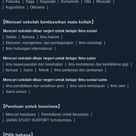
Fukuoka
Saga
Nagasaki
Kumamoto
Oita
Miyazaki
Kagoshima
Okinawa
【Mencari sekolah berdasarkan mata kuliah】
Mencari sekolah diluar negeri untuk belajar Ilmu sosial
Sastra
Bahasa
Ilmu hukum
Ekonomi, manajemen, dan perdagangan
Ilmu sosiologi
Ilmu hubungan international
Mencari sekolah diluar negeri untuk belajar Ilmu sains
Ilmu keperaawatan dan kesehatan
Ilmu kedokteran dan kedokteran gigi
farmasi
Sains
Teknik
Ilmu pertanian dan perikanan
Mencari sekolah diluar negeri untuk belajar Ilmu sosial sains
Ilmu pendidikan dan pelatihan guru
Ilmu sains kehidupan
Ilmu seni
Sains umum
【Panduan untuk beasiswa】
Mencari beasiswa
Pendaftaran untuk Beasiswa
JAPAN STUDY SUPPORT Scholarships
【Pilih bahasa】