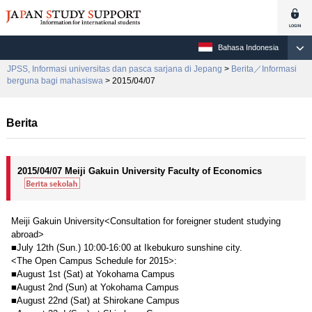
Bahasa Indonesia
JPSS, Informasi universitas dan pasca sarjana di Jepang
>
Berita／Informasi
berguna bagi mahasiswa
> 2015/04/07
Berita
2015/04/07 Meiji Gakuin University Faculty of Economics
Meiji Gakuin University<Consultation for foreigner student studying
abroad>
■July 12th (Sun.) 10:00-16:00 at Ikebukuro sunshine city.
<The Open Campus Schedule for 2015>:
■August 1st (Sat) at Yokohama Campus
■August 2nd (Sun) at Yokohama Campus
■August 22nd (Sat) at Shirokane Campus