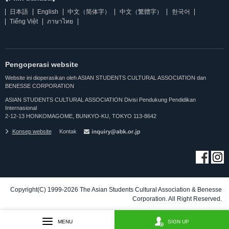
日本語
English
中文（简体字）
中文（繁體字）
한국어
Tiếng Việt
ภาษาไทย
Pengoperasi website
Website ini dioperasikan oleh ASIAN STUDENTS CULTURAL ASSOCIATION dan
BENESSE CORPORATION
ASIAN STUDENTS CULTURAL ASSOCIATION Divisi Pendukung Pendidikan
Internasional
2-12-13 HONKOMAGOME, BUNKYO-KU, TOKYO 113-8642
Konsep website
Kontak
Copyright(C) 1999-2026 The Asian Students Cultural Association & Benesse
Corporation. All Right Reserved.
MENU
SIGN UP