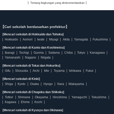
Tentang lingkungan yang direkomendasikan
【Cari sekolah berdasarkan prefektur】
[Mencari sekolah di Hokkaido dan Tohoku]
Hokkaido
Aomori
Iwate
Miyagi
Akita
Yamagata
Fukushima
[Mencari sekolah di Kanto dan Koshinetsu]
Ibaragi
Tochigi
Gunma
Saitama
Chiba
Tokyo
Kanagawa
Yamanashi
Nagano
Niigata
[Mencari sekolah di Tokai dan Hokuriku]
Gifu
Shizuoka
Aichi
Mie
Toyama
Ishikawa
Fukui
[Mencari sekolah di Kinki]
Shiga
Kyoto
Osaka
Hyogo
Nara
Wakayama
[Mencari sekolah di Chugoku dan Shikoku]
Tottori
Shimane
Okayama
Hiroshima
Yamaguchi
Tokushima
Kagawa
Ehime
Kochi
[Mencari sekolah di Kyusyu dan Okinawa]