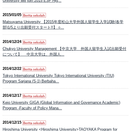
University will join 2015 ESF Hig...
2015/01/05
Matsuyama University 【2015年度松山大学外国人留学生入学試験(各学
部)1/5より出願受付スタート!!】 ○...
2014/12/24
Chukyo University Management 【中京大学 外国人留学生入試出願受付
について】 中京大学は、外国人...
2014/12/22
Tokyo International University Tokyo International University (TIU)
Program Sarjana (S-1) Berbaha...
2014/12/17
Keio University GIGA (Global Information and Governance Academic)
Program -Faculty of Policy Mana...
2014/12/15
Hiroshima University <Hiroshima University>TAOYAKA Program for