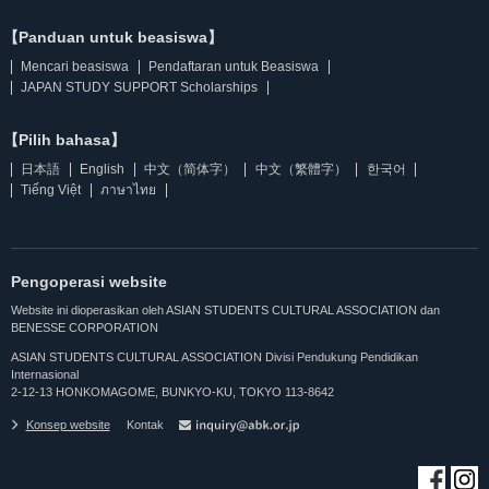
【Panduan untuk beasiswa】
Mencari beasiswa
Pendaftaran untuk Beasiswa
JAPAN STUDY SUPPORT Scholarships
【Pilih bahasa】
日本語
English
中文（简体字）
中文（繁體字）
한국어
Tiếng Việt
ภาษาไทย
Pengoperasi website
Website ini dioperasikan oleh ASIAN STUDENTS CULTURAL ASSOCIATION dan
BENESSE CORPORATION
ASIAN STUDENTS CULTURAL ASSOCIATION Divisi Pendukung Pendidikan
Internasional
2-12-13 HONKOMAGOME, BUNKYO-KU, TOKYO 113-8642
Konsep website
Kontak