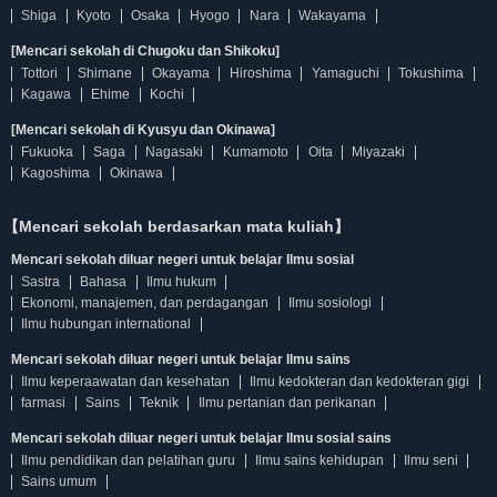
Shiga
Kyoto
Osaka
Hyogo
Nara
Wakayama
[Mencari sekolah di Chugoku dan Shikoku]
Tottori
Shimane
Okayama
Hiroshima
Yamaguchi
Tokushima
Kagawa
Ehime
Kochi
[Mencari sekolah di Kyusyu dan Okinawa]
Fukuoka
Saga
Nagasaki
Kumamoto
Oita
Miyazaki
Kagoshima
Okinawa
【Mencari sekolah berdasarkan mata kuliah】
Mencari sekolah diluar negeri untuk belajar Ilmu sosial
Sastra
Bahasa
Ilmu hukum
Ekonomi, manajemen, dan perdagangan
Ilmu sosiologi
Ilmu hubungan international
Mencari sekolah diluar negeri untuk belajar Ilmu sains
Ilmu keperaawatan dan kesehatan
Ilmu kedokteran dan kedokteran gigi
farmasi
Sains
Teknik
Ilmu pertanian dan perikanan
Mencari sekolah diluar negeri untuk belajar Ilmu sosial sains
Ilmu pendidikan dan pelatihan guru
Ilmu sains kehidupan
Ilmu seni
Sains umum