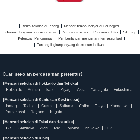
Berita sekolah di Jepang
Mencari tempat belajar di luar negeri
Informasi berguna bagi mahasiswa
Pesan dari senior
Pencarian daftar
Site map
Ketentuan Penggunaan
Pemberitahuan mengenai informasi pribadi
Tentang lingkungan yang direkomendasikan
【Cari sekolah berdasarkan prefektur】
[Mencari sekolah di Hokkaido dan Tohoku]
Hokkaido
Aomori
Iwate
Miyagi
Akita
Yamagata
Fukushima
[Mencari sekolah di Kanto dan Koshinetsu]
Ibaragi
Tochigi
Gunma
Saitama
Chiba
Tokyo
Kanagawa
Yamanashi
Nagano
Niigata
[Mencari sekolah di Tokai dan Hokuriku]
Gifu
Shizuoka
Aichi
Mie
Toyama
Ishikawa
Fukui
[Mencari sekolah di Kinki]