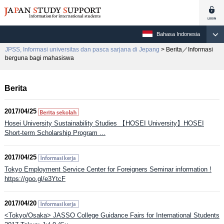
Bahasa Indonesia
JPSS, Informasi universitas dan pasca sarjana di Jepang
> Berita／Informasi
berguna bagi mahasiswa
Berita
2017/04/25
Hosei University Sustainability Studies 【HOSEI University】HOSEI
Short-term Scholarship Program ...
2017/04/25
Tokyo Employment Service Center for Foreigners Seminar information !
https://goo.gl/e3YtcF
2017/04/20
<Tokyo/Osaka> JASSO College Guidance Fairs for International Students