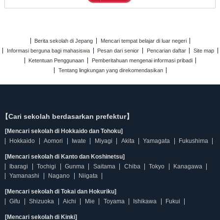
Berita sekolah di Jepang
Mencari tempat belajar di luar negeri
Informasi berguna bagi mahasiswa
Pesan dari senior
Pencarian daftar
Site map
Ketentuan Penggunaan
Pemberitahuan mengenai informasi pribadi
Tentang lingkungan yang direkomendasikan
【Cari sekolah berdasarkan prefektur】
[Mencari sekolah di Hokkaido dan Tohoku]
Hokkaido
Aomori
Iwate
Miyagi
Akita
Yamagata
Fukushima
[Mencari sekolah di Kanto dan Koshinetsu]
Ibaragi
Tochigi
Gunma
Saitama
Chiba
Tokyo
Kanagawa
Yamanashi
Nagano
Niigata
[Mencari sekolah di Tokai dan Hokuriku]
Gifu
Shizuoka
Aichi
Mie
Toyama
Ishikawa
Fukui
[Mencari sekolah di Kinki]