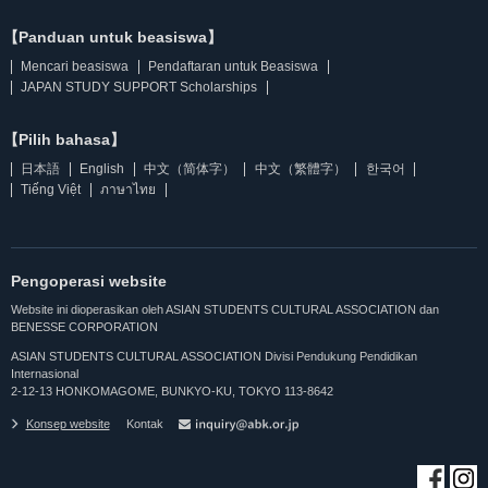
【Panduan untuk beasiswa】
Mencari beasiswa
Pendaftaran untuk Beasiswa
JAPAN STUDY SUPPORT Scholarships
【Pilih bahasa】
日本語
English
中文（简体字）
中文（繁體字）
한국어
Tiếng Việt
ภาษาไทย
Pengoperasi website
Website ini dioperasikan oleh ASIAN STUDENTS CULTURAL ASSOCIATION dan
BENESSE CORPORATION
ASIAN STUDENTS CULTURAL ASSOCIATION Divisi Pendukung Pendidikan
Internasional
2-12-13 HONKOMAGOME, BUNKYO-KU, TOKYO 113-8642
Konsep website
Kontak