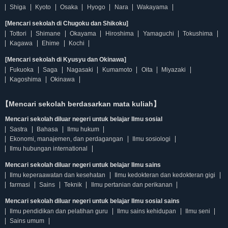
Shiga
Kyoto
Osaka
Hyogo
Nara
Wakayama
[Mencari sekolah di Chugoku dan Shikoku]
Tottori
Shimane
Okayama
Hiroshima
Yamaguchi
Tokushima
Kagawa
Ehime
Kochi
[Mencari sekolah di Kyusyu dan Okinawa]
Fukuoka
Saga
Nagasaki
Kumamoto
Oita
Miyazaki
Kagoshima
Okinawa
【Mencari sekolah berdasarkan mata kuliah】
Mencari sekolah diluar negeri untuk belajar Ilmu sosial
Sastra
Bahasa
Ilmu hukum
Ekonomi, manajemen, dan perdagangan
Ilmu sosiologi
Ilmu hubungan international
Mencari sekolah diluar negeri untuk belajar Ilmu sains
Ilmu keperaawatan dan kesehatan
Ilmu kedokteran dan kedokteran gigi
farmasi
Sains
Teknik
Ilmu pertanian dan perikanan
Mencari sekolah diluar negeri untuk belajar Ilmu sosial sains
Ilmu pendidikan dan pelatihan guru
Ilmu sains kehidupan
Ilmu seni
Sains umum