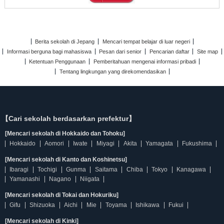
Berita sekolah di Jepang
Mencari tempat belajar di luar negeri
Informasi berguna bagi mahasiswa
Pesan dari senior
Pencarian daftar
Site map
Ketentuan Penggunaan
Pemberitahuan mengenai informasi pribadi
Tentang lingkungan yang direkomendasikan
【Cari sekolah berdasarkan prefektur】
[Mencari sekolah di Hokkaido dan Tohoku]
Hokkaido
Aomori
Iwate
Miyagi
Akita
Yamagata
Fukushima
[Mencari sekolah di Kanto dan Koshinetsu]
Ibaragi
Tochigi
Gunma
Saitama
Chiba
Tokyo
Kanagawa
Yamanashi
Nagano
Niigata
[Mencari sekolah di Tokai dan Hokuriku]
Gifu
Shizuoka
Aichi
Mie
Toyama
Ishikawa
Fukui
[Mencari sekolah di Kinki]