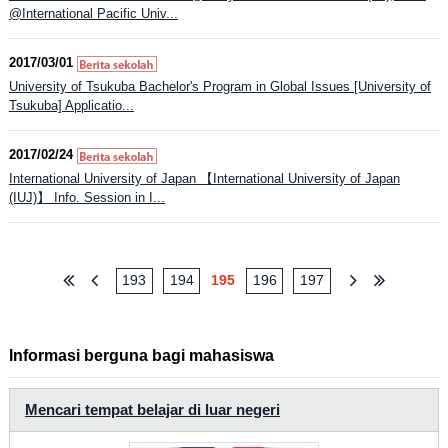
@International Pacific Univ...
2017/03/01
University of Tsukuba Bachelor's Program in Global Issues [University of
Tsukuba] Applicatio...
2017/02/24
International University of Japan 【International University of Japan
(IUJ)】 Info. Session in I...
193
194
195
196
197
Informasi berguna bagi mahasiswa
Mencari tempat belajar di luar negeri