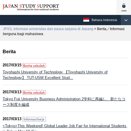
Bahasa Indonesia
JPSS, Informasi universitas dan pasca sarjana di Jepang
> Berita／Informasi
berguna bagi mahasiswa
Berita
2017/03/15
Toyohashi University of Technology 【Toyohashi University of
Technology】 TUT-USM Excellent Stud...
2017/03/13
Tokyo Fuji University Business Administration 2学科に再編し、新たなコ
ース制度を編成
2017/03/13
<Tokyo>This Weekend! Global Leader Job Fair for International Students,