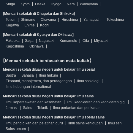
Shiga
Kyoto
Osaka
Hyogo
Nara
Wakayama
[Mencari sekolah di Chugoku dan Shikoku]
Tottori
Shimane
Okayama
Hiroshima
Yamaguchi
Tokushima
Kagawa
Ehime
Kochi
[Mencari sekolah di Kyusyu dan Okinawa]
Fukuoka
Saga
Nagasaki
Kumamoto
Oita
Miyazaki
Kagoshima
Okinawa
【Mencari sekolah berdasarkan mata kuliah】
Mencari sekolah diluar negeri untuk belajar Ilmu sosial
Sastra
Bahasa
Ilmu hukum
Ekonomi, manajemen, dan perdagangan
Ilmu sosiologi
Ilmu hubungan international
Mencari sekolah diluar negeri untuk belajar Ilmu sains
Ilmu keperaawatan dan kesehatan
Ilmu kedokteran dan kedokteran gigi
farmasi
Sains
Teknik
Ilmu pertanian dan perikanan
Mencari sekolah diluar negeri untuk belajar Ilmu sosial sains
Ilmu pendidikan dan pelatihan guru
Ilmu sains kehidupan
Ilmu seni
Sains umum