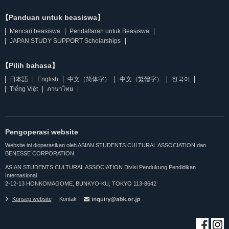
【Panduan untuk beasiswa】
Mencari beasiswa
Pendaftaran untuk Beasiswa
JAPAN STUDY SUPPORT Scholarships
【Pilih bahasa】
日本語
English
中文（简体字）
中文（繁體字）
한국어
Tiếng Việt
ภาษาไทย
Pengoperasi website
Website ini dioperasikan oleh ASIAN STUDENTS CULTURAL ASSOCIATION dan
BENESSE CORPORATION
ASIAN STUDENTS CULTURAL ASSOCIATION Divisi Pendukung Pendidikan
Internasional
2-12-13 HONKOMAGOME, BUNKYO-KU, TOKYO 113-8642
Konsep website
Kontak