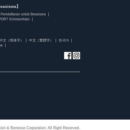
beasiswa】
Pendaftaran untuk Beasiswa
ORT Scholarships
中文（简体字）
中文（繁體字）
한국어
ทย
ion & Benesse Corporation. All Right Reserved.