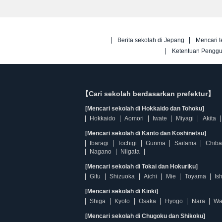
Berita sekolah di Jepang
Mencari t
Ketentuan Pengg
【Cari sekolah berdasarkan prefektur】
[Mencari sekolah di Hokkaido dan Tohoku]
Hokkaido
Aomori
Iwate
Miyagi
Akita
[Mencari sekolah di Kanto dan Koshinetsu]
Ibaragi
Tochigi
Gunma
Saitama
Chiba
Nagano
Niigata
[Mencari sekolah di Tokai dan Hokuriku]
Gifu
Shizuoka
Aichi
Mie
Toyama
Is
[Mencari sekolah di Kinki]
Shiga
Kyoto
Osaka
Hyogo
Nara
Wa
[Mencari sekolah di Chugoku dan Shikoku]