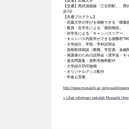
【会場】武蔵大学
【交通】西武池袋線「江古田駅」、西
歩7分
【共通プログラム】
・武蔵大学の学びを体験できる「模擬
・教員・在学生による「個別相談」
・在学生による「キャンパスツアー」
・キャンパス内留学ができる国際村"M
・大学紹介、学部・学科説明会
・資格取得相談（教職、学芸員、金融
・保護者のための説明会（奨学金・キ
・過去問題集・資料等無料配付
・大学紹介DVD放映
・オリジナルグッズ配付
・学食も営業
http://www.musashi.ac.jp/nyuushi/ope
» Lihat informasi sekolah Musashi Uni