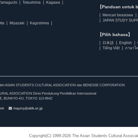
Yamaguchi
Tokushima
Kagawa
【Panduan untuk 
Mencari beasiswa
JAPAN STUDY SUPP
ita
Miyazaki
Kagoshima
【Pilih bahasa】
日本語
English
Tiếng Việt
ภาษาไ
kan oleh ASIAN STUDENTS CULTURAL ASSOCIATION dan BENESSE CORPORATION
L ASSOCIATION Divisi Pendukung Pendidikan Internasional
, BUNKYO-KU, TOKYO 113-8642
tak
Copyright(C) 1999-2026 The Asian Students Cultural Associat