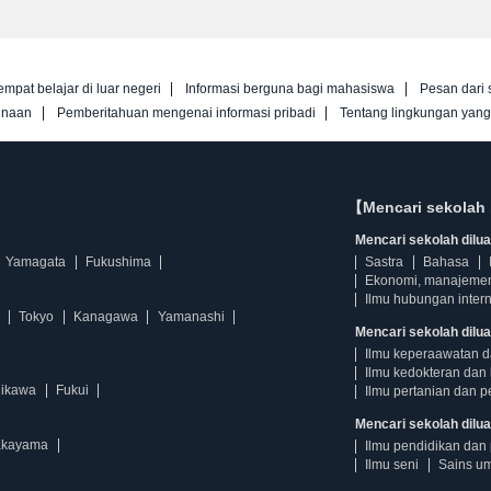
empat belajar di luar negeri
Informasi berguna bagi mahasiswa
Pesan dari 
unaan
Pemberitahuan mengenai informasi pribadi
Tentang lingkungan yan
【Mencari sekolah 
Mencari sekolah diluar
Yamagata
Fukushima
Sastra
Bahasa
Ekonomi, manajeme
Ilmu hubungan intern
Tokyo
Kanagawa
Yamanashi
Mencari sekolah dilua
Ilmu keperaawatan 
Ilmu kedokteran dan 
hikawa
Fukui
Ilmu pertanian dan p
Mencari sekolah diluar
kayama
Ilmu pendidikan dan 
Ilmu seni
Sains u