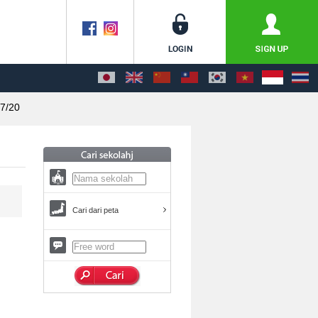
7/20
Cari dari peta