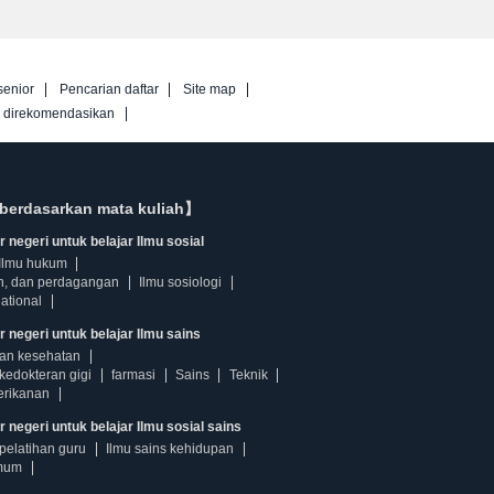
senior
Pencarian daftar
Site map
g direkomendasikan
berdasarkan mata kuliah】
 negeri untuk belajar Ilmu sosial
Ilmu hukum
n, dan perdagangan
Ilmu sosiologi
ational
r negeri untuk belajar Ilmu sains
dan kesehatan
kedokteran gigi
farmasi
Sains
Teknik
erikanan
 negeri untuk belajar Ilmu sosial sains
pelatihan guru
Ilmu sains kehidupan
mum