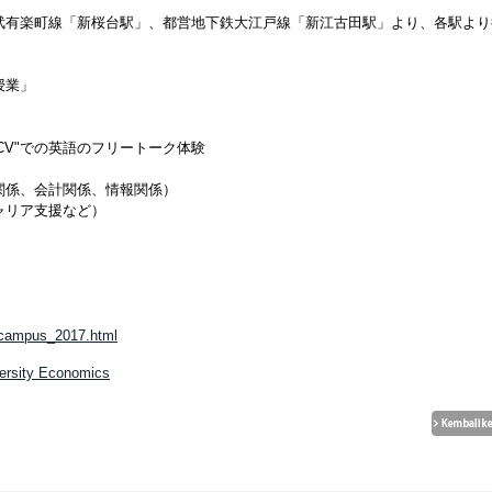
武有楽町線「新桜台駅」、都営地下鉄大江戸線「新江古田駅」より、各駅より
授業」
CV"での英語のフリートーク体験
関係、会計関係、情報関係）
ャリア支援など）
ncampus_2017.html
versity Economics