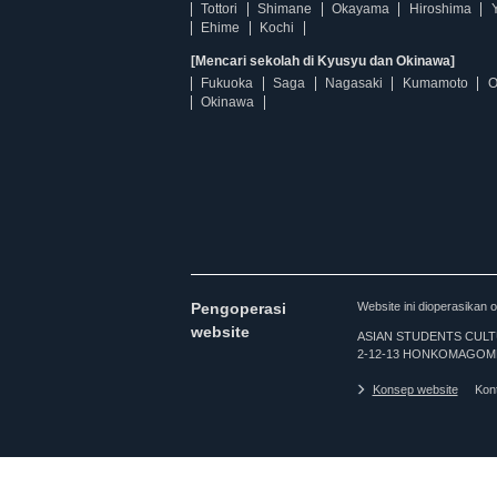
Tottori
Shimane
Okayama
Hiroshima
Ehime
Kochi
[Mencari sekolah di Kyusyu dan Okinawa]
Fukuoka
Saga
Nagasaki
Kumamoto
O
Okinawa
Pengoperasi
Website ini dioperasi
website
ASIAN STUDENTS CULTURA
2-12-13 HONKOMAGOME
Konsep website
Kon