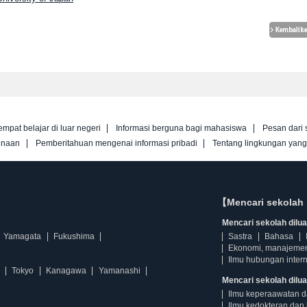
empat belajar di luar negeri
Informasi berguna bagi mahasiswa
Pesan dari 
unaan
Pemberitahuan mengenai informasi pribadi
Tentang lingkungan yan
【Mencari sekolah 
Mencari sekolah diluar
Yamagata
Fukushima
Sastra
Bahasa
Ekonomi, manajeme
Ilmu hubungan intern
Tokyo
Kanagawa
Yamanashi
Mencari sekolah dilua
Ilmu keperaawatan 
Ilmu kedokteran dan 