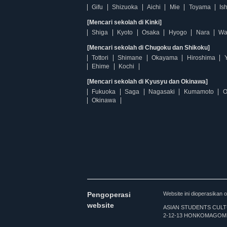
Gifu
Shizuoka
Aichi
Mie
Toyama
Is
[Mencari sekolah di Kinki]
Shiga
Kyoto
Osaka
Hyogo
Nara
Wa
[Mencari sekolah di Chugoku dan Shikoku]
Tottori
Shimane
Okayama
Hiroshima
Ehime
Kochi
[Mencari sekolah di Kyusyu dan Okinawa]
Fukuoka
Saga
Nagasaki
Kumamoto
O
Okinawa
Pengoperasi
Website ini dioperasi
website
ASIAN STUDENTS CULTURA
2-12-13 HONKOMAGOME