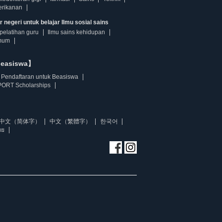
erikanan
 negeri untuk belajar Ilmu sosial sains
pelatihan guru
Ilmu sains kehidupan
mum
beasiswa】
Pendaftaran untuk Beasiswa
ORT Scholarships
中文（简体字）
中文（繁體字）
한국어
ทย