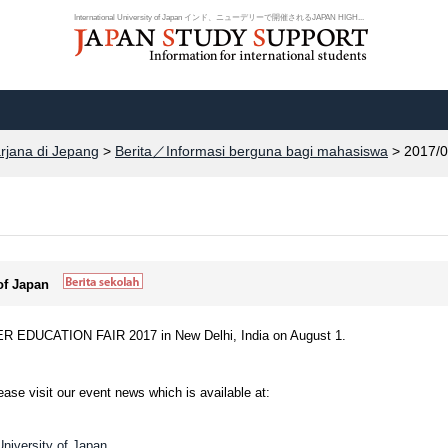
International University of Japan インド、ニューデリーで開催されるJAPAN HIGH...
arjana di Jepang
>
Berita／Informasi berguna bagi mahasiswa
> 2017/0
 of Japan
HER EDUCATION FAIR 2017 in New Delhi, India on August 1.
ease visit our event news which is available at:
University of Japan