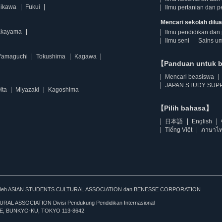
hikawa
Fukui
Ilmu pertanian dan p
Mencari sekolah diluar
kayama
Ilmu pendidikan dan 
Ilmu seni
Sains u
Yamaguchi
Tokushima
Kagawa
【Panduan untuk 
Mencari beasiswa
JAPAN STUDY SUPP
ita
Miyazaki
Kagoshima
【Pilih bahasa】
日本語
English
Tiếng Việt
ภาษาไ
kan oleh ASIAN STUDENTS CULTURAL ASSOCIATION dan BENESSE CORPORATION
L ASSOCIATION Divisi Pendukung Pendidikan Internasional
, BUNKYO-KU, TOKYO 113-8642