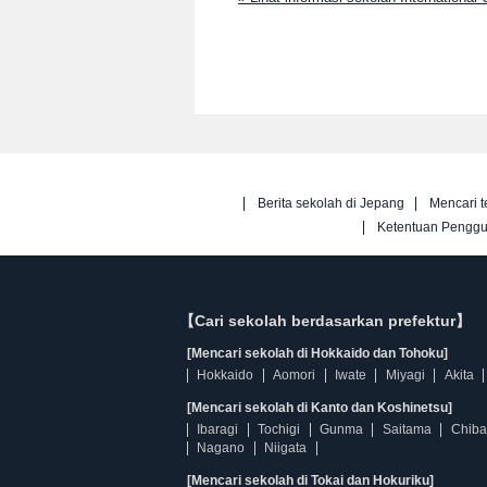
Berita sekolah di Jepang
Mencari t
Ketentuan Pengg
【Cari sekolah berdasarkan prefektur】
[Mencari sekolah di Hokkaido dan Tohoku]
Hokkaido
Aomori
Iwate
Miyagi
Akita
[Mencari sekolah di Kanto dan Koshinetsu]
Ibaragi
Tochigi
Gunma
Saitama
Chiba
Nagano
Niigata
[Mencari sekolah di Tokai dan Hokuriku]