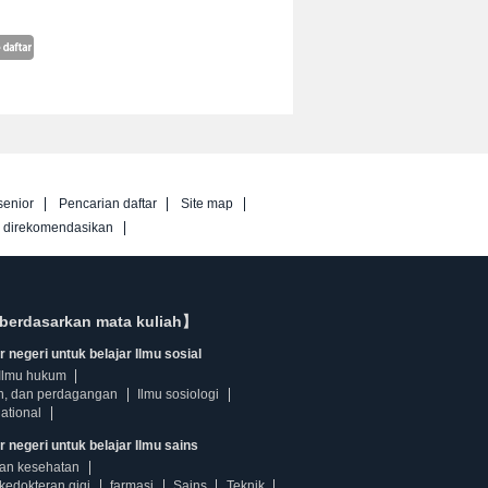
senior
Pencarian daftar
Site map
g direkomendasikan
berdasarkan mata kuliah】
 negeri untuk belajar Ilmu sosial
Ilmu hukum
n, dan perdagangan
Ilmu sosiologi
ational
r negeri untuk belajar Ilmu sains
dan kesehatan
kedokteran gigi
farmasi
Sains
Teknik