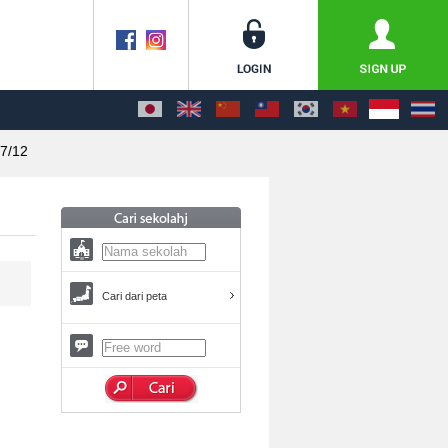
7/12
Cari dari peta