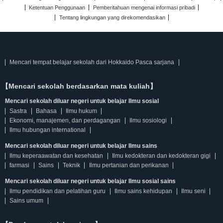
Ketentuan Penggunaan
Pemberitahuan mengenai informasi pribadi
Tentang lingkungan yang direkomendasikan
Mencari tempat belajar sekolah dari Hokkaido Pasca sarjana
【Mencari sekolah berdasarkan mata kuliah】
Mencari sekolah diluar negeri untuk belajar Ilmu sosial
Sastra
Bahasa
Ilmu hukum
Ekonomi, manajemen, dan perdagangan
Ilmu sosiologi
Ilmu hubungan international
Mencari sekolah diluar negeri untuk belajar Ilmu sains
Ilmu keperaawatan dan kesehatan
Ilmu kedokteran dan kedokteran gigi
farmasi
Sains
Teknik
Ilmu pertanian dan perikanan
Mencari sekolah diluar negeri untuk belajar Ilmu sosial sains
Ilmu pendidikan dan pelatihan guru
Ilmu sains kehidupan
Ilmu seni
Sains umum