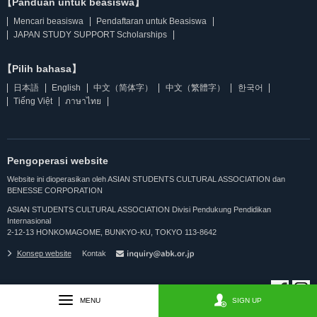
【Panduan untuk beasiswa】
Mencari beasiswa
Pendaftaran untuk Beasiswa
JAPAN STUDY SUPPORT Scholarships
【Pilih bahasa】
日本語
English
中文（简体字）
中文（繁體字）
한국어
Tiếng Việt
ภาษาไทย
Pengoperasi website
Website ini dioperasikan oleh ASIAN STUDENTS CULTURAL ASSOCIATION dan
BENESSE CORPORATION
ASIAN STUDENTS CULTURAL ASSOCIATION Divisi Pendukung Pendidikan
Internasional
2-12-13 HONKOMAGOME, BUNKYO-KU, TOKYO 113-8642
Konsep website
Kontak
MENU
SIGN UP