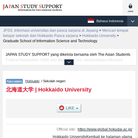
Bahasa Indonesia
JPSS, Informasi universitas dan pasca sarjana di Jepang
>
Mencari tempat
belajar sekolah dari Hokkaido Pasca sarjana
>
Hokkaido University
>
Graduate School of Information Science and Technology
JAPAN STUDY SUPPORT yang dikelola bersama oleh The Asian Students
Cultural Association (ABK) dan Benesse Corp. menyediakan informasi
sekitar 1300 universitas, pascasarjana, universitas yunior, akademi
kejuruan yang siap menerima mahasiswa(i) mancanegara.
Tersedia informasi rinci mengenai Hokkaido University, mencakup informasi
Hokkaido
/ Sekolah negeri
per jurusan riset seperti %% research %%, serta berbagai informasi yang
berguna bagi mahasiswa(i) mancanegara seperti kuota untuk jumlah
北海道大学
|
Hokkaido University
pendaftar dan jumlah kelulusan ujian masuk mahasiswa(i) mancanegara,
informasi mengenai ujian masuk, prasarana kampus, akses jalan, dan
lainnya. Silakan memanfaatkannya.
Official site:
https://www.global.hokudai.ac.jp/
Hokkaido UniversityKembali ke halaman utama