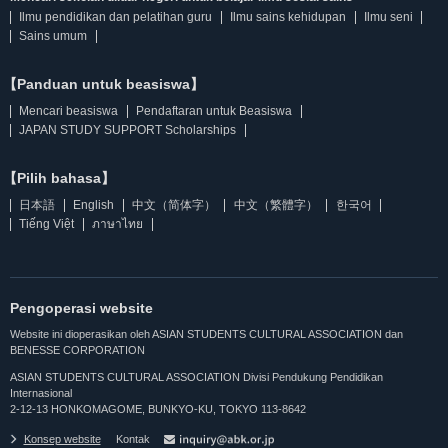
Ilmu pendidikan dan pelatihan guru
Ilmu sains kehidupan
Ilmu seni
Sains umum
【Panduan untuk beasiswa】
Mencari beasiswa
Pendaftaran untuk Beasiswa
JAPAN STUDY SUPPORT Scholarships
【Pilih bahasa】
日本語
English
中文（简体字）
中文（繁體字）
한국어
Tiếng Việt
ภาษาไทย
Pengoperasi website
Website ini dioperasikan oleh ASIAN STUDENTS CULTURAL ASSOCIATION dan
BENESSE CORPORATION
ASIAN STUDENTS CULTURAL ASSOCIATION Divisi Pendukung Pendidikan
Internasional
2-12-13 HONKOMAGOME, BUNKYO-KU, TOKYO 113-8642
Konsep website
Kontak