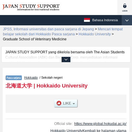
Bahasa Indonesia
JPSS, Informasi universitas dan pasca sarjana di Jepang
>
Mencari tempat
belajar sekolah dari Hokkaido Pasca sarjana
>
Hokkaido University
>
Graduate School of Veterinary Medicine
JAPAN STUDY SUPPORT yang dikelola bersama oleh The Asian Students
Cultural Association (ABK) dan Benesse Corp. menyediakan informasi
sekitar 1300 universitas, pascasarjana, universitas yunior, akademi
kejuruan yang siap menerima mahasiswa(i) mancanegara.
Tersedia informasi rinci mengenai Hokkaido University, mencakup informasi
Hokkaido
/ Sekolah negeri
per jurusan riset seperti %% research %%, serta berbagai informasi yang
berguna bagi mahasiswa(i) mancanegara seperti kuota untuk jumlah
北海道大学
|
Hokkaido University
pendaftar dan jumlah kelulusan ujian masuk mahasiswa(i) mancanegara,
informasi mengenai ujian masuk, prasarana kampus, akses jalan, dan
lainnya. Silakan memanfaatkannya.
Official site:
https://www.global.hokudai.ac.jp/
Hokkaido UniversityKembali ke halaman utama