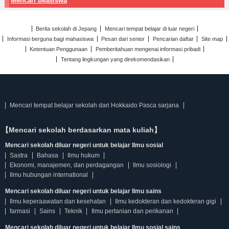
Mencari beasiswa
Berita sekolah di Jepang
Mencari tempat belajar di luar negeri
Informasi berguna bagi mahasiswa
Pesan dari senior
Pencarian daftar
Site map
Ketentuan Penggunaan
Pemberitahuan mengenai informasi pribadi
Tentang lingkungan yang direkomendasikan
Mencari tempat belajar sekolah dari Hokkaido Pasca sarjana
【Mencari sekolah berdasarkan mata kuliah】
Mencari sekolah diluar negeri untuk belajar Ilmu sosial
Sastra
Bahasa
Ilmu hukum
Ekonomi, manajemen, dan perdagangan
Ilmu sosiologi
Ilmu hubungan international
Mencari sekolah diluar negeri untuk belajar Ilmu sains
Ilmu keperaawatan dan kesehatan
Ilmu kedokteran dan kedokteran gigi
farmasi
Sains
Teknik
Ilmu pertanian dan perikanan
Mencari sekolah diluar negeri untuk belajar Ilmu sosial sains