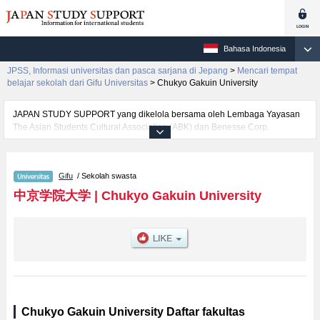
Bahasa Indonesia
JPSS, Informasi universitas dan pasca sarjana di Jepang
>
Mencari tempat
belajar sekolah dari Gifu Universitas
>
Chukyo Gakuin University
JAPAN STUDY SUPPORT yang dikelola bersama oleh Lembaga Yayasan
The Asian Students Cultural Association (ABK) dan Benesse Corp.
menyediakan informasi sekitar 1300 universitas, pascasarjana, universitas
yunior, akademi kejuruan yang siap menerima mahasiswa(i) mancanegara.
Tersedia informasi rinci mengenai Chukyo Gakuin University, mencakup
Gifu
/ Sekolah swasta
informasi per fakultas seperti , serta berbagai informasi yang berguna bagi
mahasiswa(i) mancanegara seperti kuota untuk jumlah pendaftar dan
中京学院大学
|
Chukyo Gakuin University
jumlah kelulusan ujian masuk mahasiswa(i) mancanegara, informasi
mengenai ujian masuk, prasarana kampus, akses jalan, dan lainnya.
Silakan memanfaatkannya.
Chukyo Gakuin University Daftar fakultas