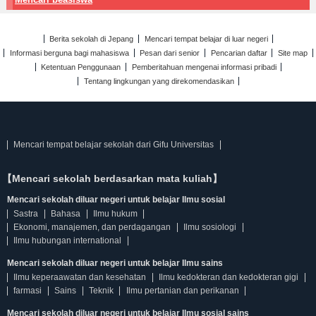
Berita sekolah di Jepang
Mencari tempat belajar di luar negeri
Informasi berguna bagi mahasiswa
Pesan dari senior
Pencarian daftar
Site map
Ketentuan Penggunaan
Pemberitahuan mengenai informasi pribadi
Tentang lingkungan yang direkomendasikan
Mencari tempat belajar sekolah dari Gifu Universitas
【Mencari sekolah berdasarkan mata kuliah】
Mencari sekolah diluar negeri untuk belajar Ilmu sosial
Sastra
Bahasa
Ilmu hukum
Ekonomi, manajemen, dan perdagangan
Ilmu sosiologi
Ilmu hubungan international
Mencari sekolah diluar negeri untuk belajar Ilmu sains
Ilmu keperaawatan dan kesehatan
Ilmu kedokteran dan kedokteran gigi
farmasi
Sains
Teknik
Ilmu pertanian dan perikanan
Mencari sekolah diluar negeri untuk belajar Ilmu sosial sains