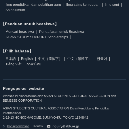
Ilmu pendidikan dan pelatihan guru
Ilmu sains kehidupan
Ilmu seni
Sains umum
【Panduan untuk beasiswa】
Mencari beasiswa
Pendaftaran untuk Beasiswa
JAPAN STUDY SUPPORT Scholarships
【Pilih bahasa】
日本語
English
中文（简体字）
中文（繁體字）
한국어
Tiếng Việt
ภาษาไทย
Pengoperasi website
Website ini dioperasikan oleh ASIAN STUDENTS CULTURAL ASSOCIATION dan
BENESSE CORPORATION
ASIAN STUDENTS CULTURAL ASSOCIATION Divisi Pendukung Pendidikan
Internasional
2-12-13 HONKOMAGOME, BUNKYO-KU, TOKYO 113-8642
Konsep website
Kontak