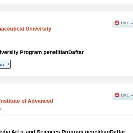
aceutical University
versity Program penelitianDaftar
nce
Institute of Advanced
s
Media Artｓ and Sciences Program penelitianDaftar