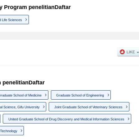
y Program penelitianDaftar
 Life Sciences
 penelitianDaftar
raduate School of Medicine
Graduate School of Engineering
al Science, Gifu University
Joint Graduate School of Veterinary Sciences
United Graduate School of Drug Discovery and Medical Information Sciences
 Technology