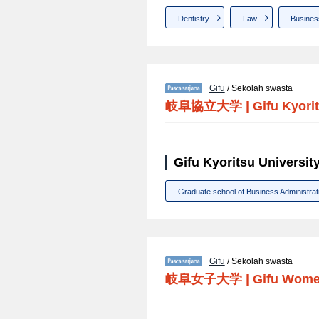
Dentistry
Law
Busines
Gifu
/ Sekolah swasta
岐阜協立大学
|
Gifu Kyori
Gifu Kyoritsu Universit
Graduate school of Business Administrat
Gifu
/ Sekolah swasta
岐阜女子大学
|
Gifu Women