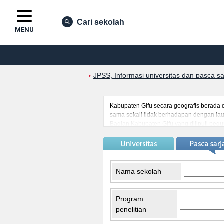
Cari sekolah
MENU
JPSS, Informasi universitas dan pasca s
Kabupaten Gifu secara geografis berada 
sama sekali tidak berhadapan dengan lau
Bagian Kabupaten Gifu yang diliputi pe
iklimnya banyak yang berbeda. Pelajar asi
dan pergaulan internasional ramai diadak
Takayama. Takayama meninggalkan suasan
budaya Jepang tempo dulu dengan meng
Nama sekolah
Program
penelitian