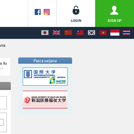
ana
 itu
an.
at
,