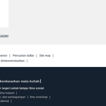
carian
senior
Pencarian daftar
Site map
g direkomendasikan
berdasarkan mata kuliah】
 negeri untuk belajar Ilmu sosial
Ilmu hukum
n, dan perdagangan
Ilmu sosiologi
ational