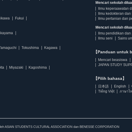
Mencari sekolah dilua
Ilmu keperaawatan 
Ilmu kedokteran dan 
hikawa
Fukui
Ilmu pertanian dan p
Mencari sekolah diluar
kayama
Ilmu pendidikan dan 
Ilmu seni
Sains u
Yamaguchi
Tokushima
Kagawa
【Panduan untuk 
Mencari beasiswa
JAPAN STUDY SUPP
ita
Miyazaki
Kagoshima
【Pilih bahasa】
日本語
English
Tiếng Việt
ภาษาไ
kan oleh ASIAN STUDENTS CULTURAL ASSOCIATION dan BENESSE CORPORATION