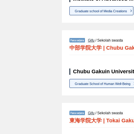
Graduate school of Media Creations
Gifu
/ Sekolah swasta
中部学院大学
|
Chubu Gak
Chubu Gakuin Universit
Graduate School of Human Well-Being
Gifu
/ Sekolah swasta
東海学院大学
|
Tokai Gaku