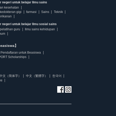
r negeri untuk belajar Ilmu sains
dan kesehatan
kedokteran gigi
farmasi
Sains
Teknik
erikanan
 negeri untuk belajar Ilmu sosial sains
pelatihan guru
Ilmu sains kehidupan
mum
beasiswa】
Pendaftaran untuk Beasiswa
ORT Scholarships
中文（简体字）
中文（繁體字）
한국어
ทย