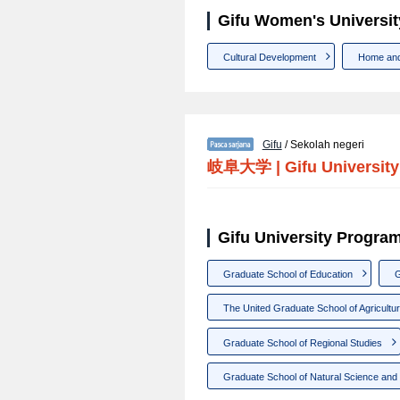
Gifu Women's Universit
Cultural Development
Home and
Gifu
/ Sekolah negeri
岐阜大学
|
Gifu University
Gifu University Program
Graduate School of Education
G
The United Graduate School of Agricultur
Graduate School of Regional Studies
Graduate School of Natural Science and