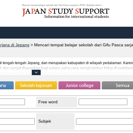
Mencari tempat belajar sekolah dari Gifu Pasca sarjana | JPSS, Website inform...
arjana di Jepang
>
Mencari tempat belajar sekolah dari Gifu Pasca sarj
di tengah-tengah Jepang, dan merupakan kabupaten di wilayah pedalaman. Karena
t, dan sangat disarankan bagi pelajar asing yang menginginkan hidup di pedalam
gunungan seperti gugusan Pegunungan Hida adalah luas, dan masing-masing temp
ng dari Brazil, Filipina, dsb banyak yang tinggal di bagian Selatan Kabupaten Gifu
an di sini. Daerah Kabupaten Gifu yang menjadi favorit pelajar asing adalah
a kota masa lalu yang indah, dan merupakan kota hebat yang dapat menikmati
unjunginya.
Free word
Subjek