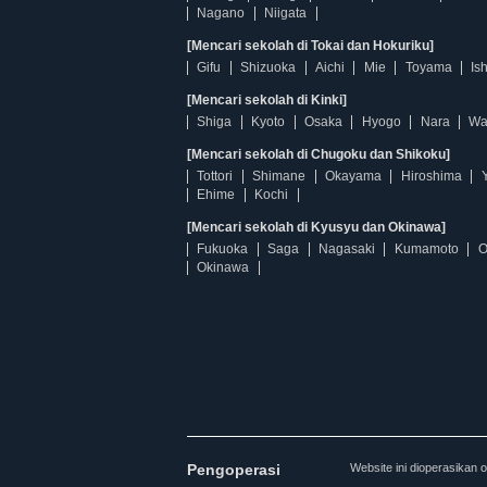
Nagano
Niigata
[Mencari sekolah di Tokai dan Hokuriku]
Gifu
Shizuoka
Aichi
Mie
Toyama
Is
[Mencari sekolah di Kinki]
Shiga
Kyoto
Osaka
Hyogo
Nara
Wa
[Mencari sekolah di Chugoku dan Shikoku]
Tottori
Shimane
Okayama
Hiroshima
Ehime
Kochi
[Mencari sekolah di Kyusyu dan Okinawa]
Fukuoka
Saga
Nagasaki
Kumamoto
O
Okinawa
Pengoperasi
Website ini dioperasi