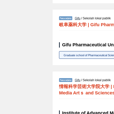
Gifu
/ Sekolah lokal pablik
岐阜薬科大学
|
Gifu Pharm
Gifu Pharmaceutical Uni
Graduate school of Pharmaceutical Scie
Gifu
/ Sekolah lokal pablik
情報科学芸術大学院大学
|
Media Artｓ and Science
Institute of Advanced 