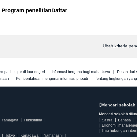
 Program penelitianDaftar
Ubah kriteria pen
empat belajar di luar negeri
Informasi berguna bagi mahasiswa
Pesan dari 
unaan
Pemberitahuan mengenai informasi pribadi
Tentang lingkungan yan
【Mencari sekolah 
Mencari sekolah diluar
Yamagata
Fukushima
Sastra
Bahasa
Ekonomi, manajeme
Ilmu hubungan intern
Tokyo
Kanagawa
Yamanashi