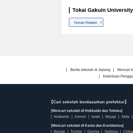
Tokai Gakuin University
Human Relation
Berita sekolah di Jepang
Mencari t
Ketentuan Pengg
【Cari sekolah berdasarkan prefektur】
[Mencari sekolah di Hokkaido dan Tohoku]
Hokkaido
Aomori
Iwate
Miyagi
Akita
[Mencari sekolah di Kanto dan Koshinetsu]
Ibaragi
Tochigi
Gunma
Saitama
Chiba