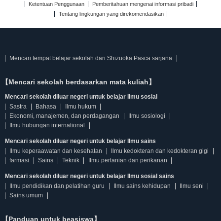
Ketentuan Penggunaan
Pemberitahuan mengenai informasi pribadi
Tentang lingkungan yang direkomendasikan
Mencari tempat belajar sekolah dari Shizuoka Pasca sarjana
【Mencari sekolah berdasarkan mata kuliah】
Mencari sekolah diluar negeri untuk belajar Ilmu sosial
Sastra
Bahasa
Ilmu hukum
Ekonomi, manajemen, dan perdagangan
Ilmu sosiologi
Ilmu hubungan international
Mencari sekolah diluar negeri untuk belajar Ilmu sains
Ilmu keperaawatan dan kesehatan
Ilmu kedokteran dan kedokteran gigi
farmasi
Sains
Teknik
Ilmu pertanian dan perikanan
Mencari sekolah diluar negeri untuk belajar Ilmu sosial sains
Ilmu pendidikan dan pelatihan guru
Ilmu sains kehidupan
Ilmu seni
Sains umum
【Panduan untuk beasiswa】