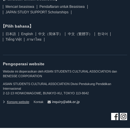
Mencari beasiswa
Pendaftaran untuk Beasiswa
JAPAN STUDY SUPPORT Scholarships
【Pilih bahasa】
日本語
English
中文（简体字）
中文（繁體字）
한국어
Tiếng Việt
ภาษาไทย
Pengoperasi website
Website ini dioperasikan oleh ASIAN STUDENTS CULTURAL ASSOCIATION dan
BENESSE CORPORATION
ASIAN STUDENTS CULTURAL ASSOCIATION Divisi Pendukung Pendidikan
Internasional
2-12-13 HONKOMAGOME, BUNKYO-KU, TOKYO 113-8642
Konsep website
Kontak