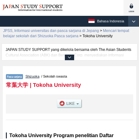
Bahasa Indonesia
JPSS, Informasi universitas dan pasca sarjana di Jepang
>
Mencari tempat
belajar sekolah dari Shizuoka Pasca sarjana
>
Tokoha University
JAPAN STUDY SUPPORT yang dikelola bersama oleh The Asian Students
Cultural Association (ABK) dan Benesse Corp. menyediakan informasi
sekitar 1300 universitas, pascasarjana, universitas yunior, akademi
kejuruan yang siap menerima mahasiswa(i) mancanegara.
Tersedia informasi rinci mengenai Tokoha University, mencakup informasi
Shizuoka
/ Sekolah swasta
per jurusan riset seperti %% research %%, serta berbagai informasi yang
berguna bagi mahasiswa(i) mancanegara seperti kuota untuk jumlah
常葉大学
|
Tokoha University
pendaftar dan jumlah kelulusan ujian masuk mahasiswa(i) mancanegara,
informasi mengenai ujian masuk, prasarana kampus, akses jalan, dan
lainnya. Silakan memanfaatkannya.
Tokoha University Program penelitian Daftar