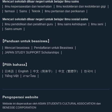
Mencari sekolah diluar negeri untuk belajar Ilmu sains
Ilmu keperaawatan dan kesehatan
Ilmu kedokteran dan kedokteran gigi
farmasi
Sains
Teknik
Ilmu pertanian dan perikanan
Mencari sekolah diluar negeri untuk belajar Ilmu sosial sains
Ilmu pendidikan dan pelatihan guru
Ilmu sains kehidupan
Ilmu seni
Sains umum
【Panduan untuk beasiswa】
Mencari beasiswa
Pendaftaran untuk Beasiswa
JAPAN STUDY SUPPORT Scholarships
【Pilih bahasa】
日本語
English
中文（简体字）
中文（繁體字）
한국어
Tiếng Việt
ภาษาไทย
Pengoperasi website
Website ini dioperasikan oleh ASIAN STUDENTS CULTURAL ASSOCIATION dan
BENESSE CORPORATION