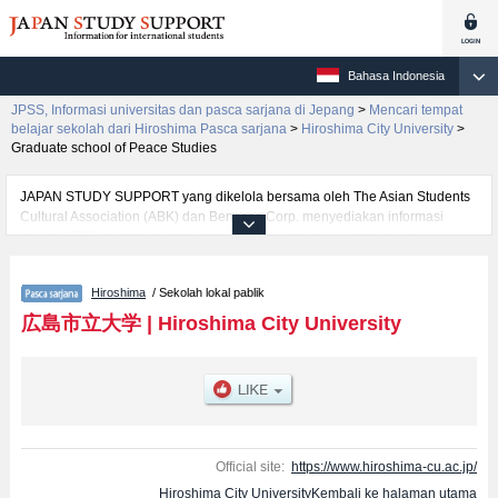
Bahasa Indonesia
JPSS, Informasi universitas dan pasca sarjana di Jepang
>
Mencari tempat
belajar sekolah dari Hiroshima Pasca sarjana
>
Hiroshima City University
>
Graduate school of Peace Studies
JAPAN STUDY SUPPORT yang dikelola bersama oleh The Asian Students
Cultural Association (ABK) dan Benesse Corp. menyediakan informasi
sekitar 1300 universitas, pascasarjana, universitas yunior, akademi
kejuruan yang siap menerima mahasiswa(i) mancanegara.
Tersedia informasi rinci mengenai Hiroshima City University, mencakup
Hiroshima
/ Sekolah lokal pablik
informasi per jurusan riset seperti %% research %%, serta berbagai
informasi yang berguna bagi mahasiswa(i) mancanegara seperti kuota
広島市立大学
|
Hiroshima City University
untuk jumlah pendaftar dan jumlah kelulusan ujian masuk mahasiswa(i)
mancanegara, informasi mengenai ujian masuk, prasarana kampus, akses
jalan, dan lainnya. Silakan memanfaatkannya.
Official site:
https://www.hiroshima-cu.ac.jp/
Hiroshima City UniversityKembali ke halaman utama