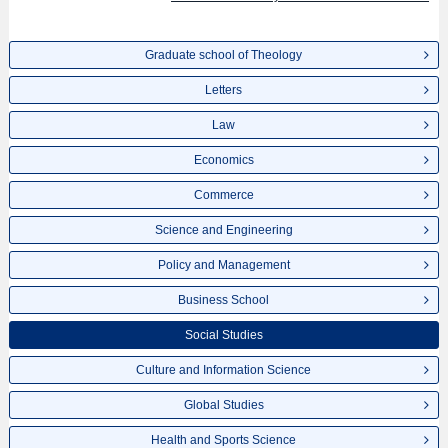
Graduate school of Theology
Letters
Law
Economics
Commerce
Science and Engineering
Policy and Management
Business School
Social Studies
Culture and Information Science
Global Studies
Health and Sports Science