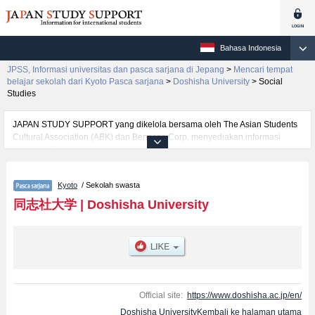
Bahasa Indonesia
JPSS, Informasi universitas dan pasca sarjana di Jepang
>
Mencari tempat
belajar sekolah dari Kyoto Pasca sarjana
>
Doshisha University
>
Social
Studies
JAPAN STUDY SUPPORT yang dikelola bersama oleh The Asian Students
Cultural Association (ABK) dan Benesse Corp. menyediakan informasi
sekitar 1300 universitas, pascasarjana, universitas yunior, akademi
kejuruan yang siap menerima mahasiswa(i) mancanegara.
Tersedia informasi rinci mengenai Doshisha University, mencakup informasi
Kyoto
/ Sekolah swasta
per jurusan riset seperti %% research %%, serta berbagai informasi yang
berguna bagi mahasiswa(i) mancanegara seperti kuota untuk jumlah
同志社大学
|
Doshisha University
pendaftar dan jumlah kelulusan ujian masuk mahasiswa(i) mancanegara,
informasi mengenai ujian masuk, prasarana kampus, akses jalan, dan
lainnya. Silakan memanfaatkannya.
Official site:
https://www.doshisha.ac.jp/en/
Doshisha UniversityKembali ke halaman utama