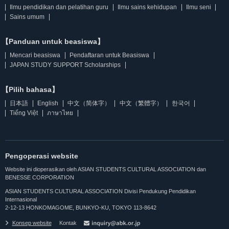
Ilmu pendidikan dan pelatihan guru
Ilmu sains kehidupan
Ilmu seni
Sains umum
【Panduan untuk beasiswa】
Mencari beasiswa
Pendaftaran untuk Beasiswa
JAPAN STUDY SUPPORT Scholarships
【Pilih bahasa】
日本語
English
中文（简体字）
中文（繁體字）
한국어
Tiếng Việt
ภาษาไทย
Pengoperasi website
Website ini dioperasikan oleh ASIAN STUDENTS CULTURAL ASSOCIATION dan
BENESSE CORPORATION
ASIAN STUDENTS CULTURAL ASSOCIATION Divisi Pendukung Pendidikan
Internasional
2-12-13 HONKOMAGOME, BUNKYO-KU, TOKYO 113-8642
Konsep website
Kontak