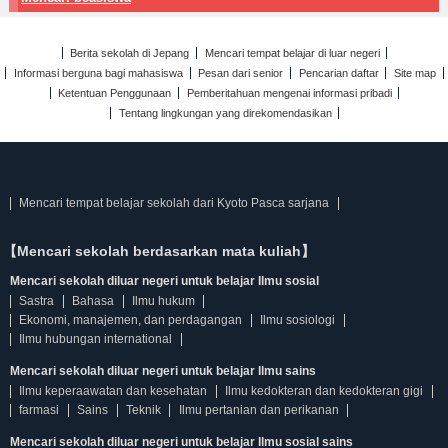
Berita sekolah di Jepang
Mencari tempat belajar di luar negeri
Informasi berguna bagi mahasiswa
Pesan dari senior
Pencarian daftar
Site map
Ketentuan Penggunaan
Pemberitahuan mengenai informasi pribadi
Tentang lingkungan yang direkomendasikan
Mencari tempat belajar sekolah dari Kyoto Pasca sarjana
【Mencari sekolah berdasarkan mata kuliah】
Mencari sekolah diluar negeri untuk belajar Ilmu sosial
Sastra
Bahasa
Ilmu hukum
Ekonomi, manajemen, dan perdagangan
Ilmu sosiologi
Ilmu hubungan international
Mencari sekolah diluar negeri untuk belajar Ilmu sains
Ilmu keperaawatan dan kesehatan
Ilmu kedokteran dan kedokteran gigi
farmasi
Sains
Teknik
Ilmu pertanian dan perikanan
Mencari sekolah diluar negeri untuk belajar Ilmu sosial sains