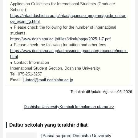
Application Guidelines for International Students (Graduate
Schools):
https://intad.doshisha.ac.jp/intad/japanese_program/guide_entran
ce_exam_g.html
● Please check the following for the number of international
students.
https://www.doshisha.ac.jp/files/kikak/page/2025.1-7.pdf
● Please check the following for tuition and other fees.
https://www.doshisha.ac.jp/admissions_graduate/procedure/index.
html
● Contact Information
International Student Section, Doshisha University
Tel: 075-251-3257
Email:
ji-intad@mail.doshisha.ac.jp
Terlakhir diUpdate: Agustus 05, 2026
Doshisha UniversityKembali ke halaman utama >>
Daftar sekolah yang terakhir diliat
[Pasca sarjana]
Doshisha University