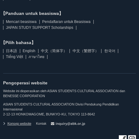
【Panduan untuk beasiswa】
Mencari beasiswa
Pendaftaran untuk Beasiswa
JAPAN STUDY SUPPORT Scholarships
【Pilih bahasa】
日本語
English
中文（简体字）
中文（繁體字）
한국어
Tiếng Việt
ภาษาไทย
Pengoperasi website
Website ini dioperasikan oleh ASIAN STUDENTS CULTURAL ASSOCIATION dan
BENESSE CORPORATION
ASIAN STUDENTS CULTURAL ASSOCIATION Divisi Pendukung Pendidikan
Internasional
2-12-13 HONKOMAGOME, BUNKYO-KU, TOKYO 113-8642
Konsep website
Kontak