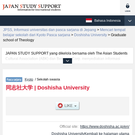
Bahasa Indonesia
JPSS, Informasi universitas dan pasca sarjana di Jepang
>
Mencari tempat
belajar sekolah dari Kyoto Pasca sarjana
>
Doshisha University
>
Graduate
school of Theology
JAPAN STUDY SUPPORT yang dikelola bersama oleh The Asian Students
Cultural Association (ABK) dan Benesse Corp. menyediakan informasi
sekitar 1300 universitas, pascasarjana, universitas yunior, akademi
kejuruan yang siap menerima mahasiswa(i) mancanegara.
Tersedia informasi rinci mengenai Doshisha University, mencakup informasi
Kyoto
/ Sekolah swasta
per jurusan riset seperti %% research %%, serta berbagai informasi yang
berguna bagi mahasiswa(i) mancanegara seperti kuota untuk jumlah
同志社大学
|
Doshisha University
pendaftar dan jumlah kelulusan ujian masuk mahasiswa(i) mancanegara,
informasi mengenai ujian masuk, prasarana kampus, akses jalan, dan
lainnya. Silakan memanfaatkannya.
Official site:
https://www.doshisha.ac.jp/en/
Doshisha UniversityKembali ke halaman utama