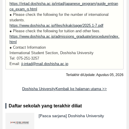
https://intad.doshisha.ac.jp/intad/japanese_program/guide_entran
ce_exam_g.html
● Please check the following for the number of international
students.
https://www.doshisha.ac.jp/files/kikak/page/2025.1-7.pdf
● Please check the following for tuition and other fees.
https://www.doshisha.ac.jp/admissions_graduate/procedure/index.
html
● Contact Information
International Student Section, Doshisha University
Tel: 075-251-3257
Email:
ji-intad@mail.doshisha.ac.jp
Terlakhir diUpdate: Agustus 05, 2026
Doshisha UniversityKembali ke halaman utama >>
Daftar sekolah yang terakhir diliat
[Pasca sarjana]
Doshisha University