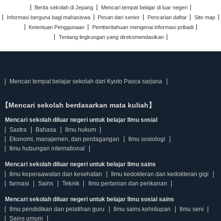
Berita sekolah di Jepang
Mencari tempat belajar di luar negeri
Informasi berguna bagi mahasiswa
Pesan dari senior
Pencarian daftar
Site map
Ketentuan Penggunaan
Pemberitahuan mengenai informasi pribadi
Tentang lingkungan yang direkomendasikan
Mencari tempat belajar sekolah dari Kyoto Pasca sarjana
【Mencari sekolah berdasarkan mata kuliah】
Mencari sekolah diluar negeri untuk belajar Ilmu sosial
Sastra
Bahasa
Ilmu hukum
Ekonomi, manajemen, dan perdagangan
Ilmu sosiologi
Ilmu hubungan international
Mencari sekolah diluar negeri untuk belajar Ilmu sains
Ilmu keperaawatan dan kesehatan
Ilmu kedokteran dan kedokteran gigi
farmasi
Sains
Teknik
Ilmu pertanian dan perikanan
Mencari sekolah diluar negeri untuk belajar Ilmu sosial sains
Ilmu pendidikan dan pelatihan guru
Ilmu sains kehidupan
Ilmu seni
Sains umum