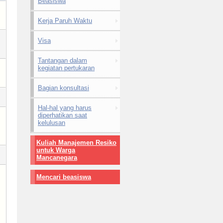
Beasiswa
Kerja Paruh Waktu
Visa
Tantangan dalam
kegiatan pertukaran
Bagian konsultasi
Hal-hal yang harus
diperhatikan saat
kelulusan
Kuliah Manajemen Resiko
untuk Warga
Mancanegara
Mencari beasiswa