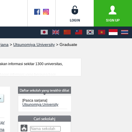
rjana
>
Utsunomiya University
>
Graduate
n informasi sekitar 1300 universitas,
rbagai informasi yang berguna bagi
nformasi mengenai ujian masuk, prasarana
[Pasca sarjana]
Utsunomiya University
jp/
ama