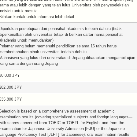
sama atau lebih dengan yang telah lulus Universitas oleh penyeseleksian
individu untuk masuk
Silakan kontak untuk informasi lebih detail
Diperlukan persetujuan dari penasihat akademis terlebih dahulu (tidak
diperkenalkan oleh universitas tetapi di berikan daftar nama penasihat
akademis untuk memudahkan)
Pelamar yang belum memenuhi pendidikan selama 16 tahun harus
memberitahukan pihak universitas terlebih dahulu
Mahasiswa yang lulus dari universitas di Jepang diharapkan mengambil ujian
yang sama dengan orang Jepang
30,000 JPY
282,000 JPY
535,800 JPY
Selection is based on a comprehensive assessment of academic
examination results (covering specialized subjects and foreign languages—
with scores converted from TOEIC or TOEFL for English, and from the
Examination for Japanese University Admission [EJU] or the Japanese-
Language Proficiency Test [JLPT] for Japanese), oral examination results,