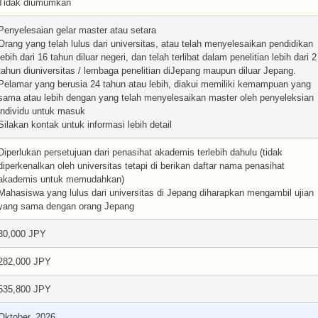
Tidak diumumkan
Penyelesaian gelar master atau setara
Orang yang telah lulus dari universitas, atau telah menyelesaikan pendidikan
lebih dari 16 tahun diluar negeri, dan telah terlibat dalam penelitian lebih dari 2
tahun diuniversitas / lembaga penelitian diJepang maupun diluar Jepang.
Pelamar yang berusia 24 tahun atau lebih, diakui memiliki kemampuan yang
sama atau lebih dengan yang telah menyelesaikan master oleh penyeleksian
individu untuk masuk
Silakan kontak untuk informasi lebih detail
Diperlukan persetujuan dari penasihat akademis terlebih dahulu (tidak
diperkenalkan oleh universitas tetapi di berikan daftar nama penasihat
akademis untuk memudahkan)
Mahasiswa yang lulus dari universitas di Jepang diharapkan mengambil ujian
yang sama dengan orang Jepang
30,000 JPY
282,000 JPY
535,800 JPY
Oktober, 2026