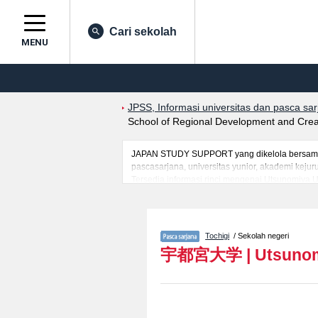
Cari sekolah
MENU
JPSS, Informasi universitas dan pasca sa
School of Regional Development and Creat
JAPAN STUDY SUPPORT yang dikelola bersama ol
pascasarjana, universitas yunior, akademi kej
Tersedia informasi rinci mengenai Utsunomiya U
mahasiswa(i) mancanegara seperti kuota untuk 
kampus, akses jalan, dan lainnya. Silakan mem
Tochigi
/ Sekolah negeri
宇都宮大学
|
Utsunom