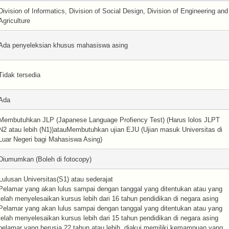
Division of Informatics, Division of Social Design, Division of Engineering and
Agriculture
Ada penyeleksian khusus mahasiswa asing
Tidak tersedia
Ada
Membutuhkan JLP (Japanese Language Profiency Test) (Harus lolos JLPT
N2 atau lebih (N1))atauMembutuhkan ujian EJU (Ujian masuk Universitas di
Luar Negeri bagi Mahasiswa Asing)
Diumumkan (Boleh di fotocopy)
Lulusan Universitas(S1) atau sederajat
Pelamar yang akan lulus sampai dengan tanggal yang ditentukan atau yang
telah menyelesaikan kursus lebih dari 16 tahun pendidikan di negara asing
Pelamar yang akan lulus sampai dengan tanggal yang ditentukan atau yang
telah menyelesaikan kursus lebih dari 15 tahun pendidikan di negara asing
pelamar yang berusia 22 tahun atau lebih, diakui memiliki kemampuan yang