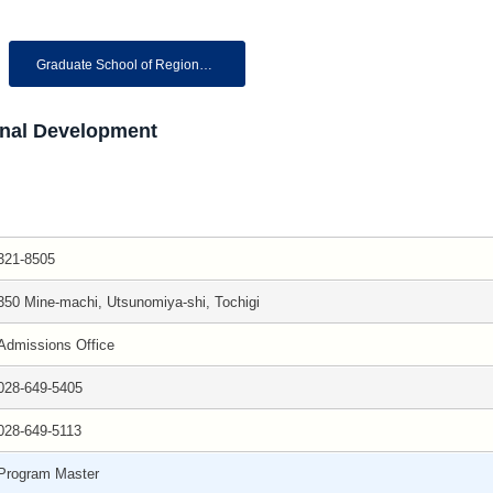
Graduate School of Regional D...
onal Development
321-8505
350 Mine-machi, Utsunomiya-shi, Tochigi
Admissions Office
028-649-5405
028-649-5113
Program Master