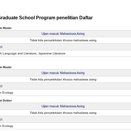
raduate School Program penelitian Daftar
m Master
Ujian masuk Mahasiswa Asing
Tidak Ada penyeleksian khusus mahasiswa asing
ct
sh Language and Literature, Japanese Literature
m Master
Ujian masuk Mahasiswa Asing
Tidak Ada penyeleksian khusus mahasiswa asing
ct
n Ecology
m Doktor
Ujian masuk Mahasiswa Asing
Tidak Ada penyeleksian khusus mahasiswa asing
ct
n Ecology