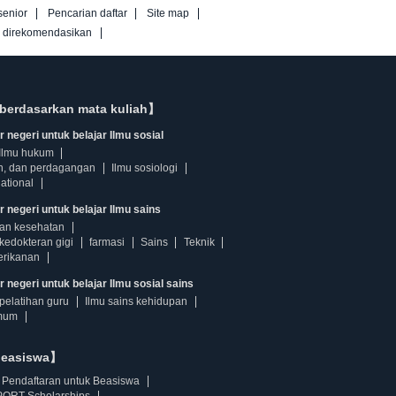
senior
Pencarian daftar
Site map
g direkomendasikan
berdasarkan mata kuliah】
 negeri untuk belajar Ilmu sosial
Ilmu hukum
n, dan perdagangan
Ilmu sosiologi
ational
r negeri untuk belajar Ilmu sains
dan kesehatan
kedokteran gigi
farmasi
Sains
Teknik
erikanan
 negeri untuk belajar Ilmu sosial sains
pelatihan guru
Ilmu sains kehidupan
mum
beasiswa】
Pendaftaran untuk Beasiswa