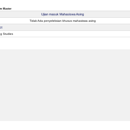
m Master
Ujian masuk Mahasiswa Asing
Tidak Ada penyeleksian khusus mahasiswa asing
ct
ng Studies