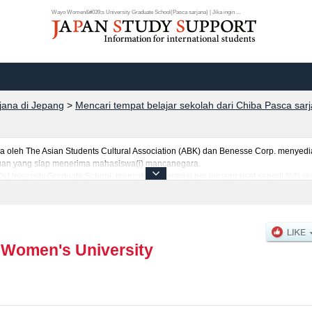
Wayo Women&#039;s University Graduate School(Pasca sarjana) | Jika ingin ...
rjana di Jepang
>
Mencari tempat belajar sekolah dari Chiba Pasca sar
eh The Asian Students Cultural Association (ABK) dan Benesse Corp. menyediaka
uruan yang siap menerima mahasiswa(i) mancanegara.
 University Graduate School, mencakup informasi per jurusan riset seperti %% r
 kuota untuk jumlah pendaftar dan jumlah kelulusan ujian masuk mahasiswa(i) m
ilakan memanfaatkannya.
Women's University