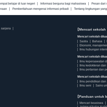
empat belajar di luar negeri
Informasi berguna bagi mahasiswa
Pesan dari 
unaan
Pemberitahuan mengenai informasi pribadi
Tentang lingkungan yan
a sarjana
【Mencari sekolah 
Mencari sekolah diluar
Sastra
Bahasa
Ekonomi, manajeme
Ilmu hubungan intern
Mencari sekolah dilua
Ilmu keperaawatan 
Ilmu kedokteran dan 
Ilmu pertanian dan p
Mencari sekolah diluar
Ilmu pendidikan dan 
Ilmu seni
Sains u
【Panduan untuk 
Mencari beasiswa