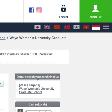
jana
>
Wayo Women's University Graduate
n informasi sekitar 1300 universitas,
esearch %%, serta berbagai informasi yang
ancanegara, informasi mengenai ujian masuk,
[Pasca sarjana]
Wayo Women's University
Graduate School