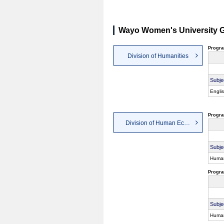
Wayo Women's University G
Progra
Division of Humanities
Subje
Engli
Progra
Division of Human Ecology
Subje
Huma
Progra
Subje
Huma