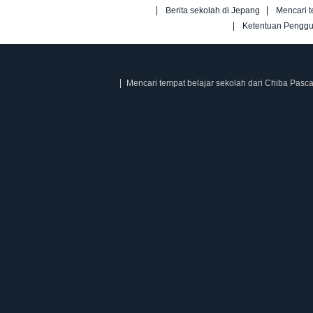
Berita sekolah di Jepang
Mencari t
Ketentuan Pengg
Mencari tempat belajar sekolah dari Chiba Pasc