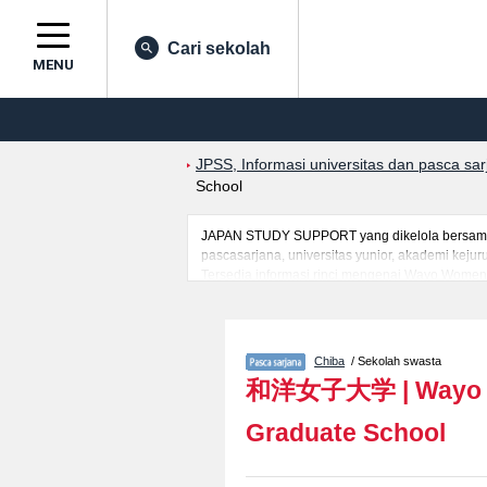
Cari sekolah
MENU
JPSS, Informasi universitas dan pasca sa
School
JAPAN STUDY SUPPORT yang dikelola bersama ol
pascasarjana, universitas yunior, akademi kej
Tersedia informasi rinci mengenai Wayo Women's
berguna bagi mahasiswa(i) mancanegara seperti
prasarana kampus, akses jalan, dan lainnya. S
Chiba
/ Sekolah swasta
和洋女子大学
|
Wayo 
Graduate School