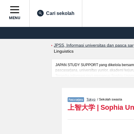
Cari sekolah
MENU
JPSS, Informasi universitas dan pasca sa
Linguistics
JAPAN STUDY SUPPORT yang dikelola bersama ol
pascasarjana, universitas yunior, akademi kej
Tersedia informasi rinci mengenai Sophia Unive
mancanegara seperti kuota untuk jumlah pendaf
jalan, dan lainnya. Silakan memanfaatkannya.
Tokyo
/ Sekolah swasta
上智大学
|
Sophia Un