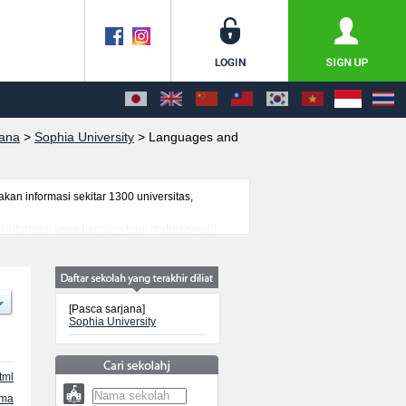
jana
>
Sophia University
>
Languages and
n informasi sekitar 1300 universitas,
ai informasi yang berguna bagi mahasiswa(i)
genai ujian masuk, prasarana kampus, akses
[Pasca sarjana]
Sophia University
tml
ama