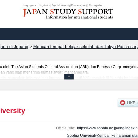
Languages and Linguistics | Sophia University(Pasca sarjana) | Jika ingin bel...
rjana di Jepang
>
Mencari tempat belajar sekolah dari Tokyo Pasca sar
eh The Asian Students Cultural Association (ABK) dan Benesse Corp. menyediaka
uruan yang siap menerima mahasiswa(i) mancanegara.
rsity, mencakup informasi per jurusan riset seperti %% research %%, serta berbag
tar dan jumlah kelulusan ujian masuk mahasiswa(i) mancanegara, informasi men
iversity
Official site:
https://www.sophia.ac.jp/eng/index.h
Sophia UniversityKembali ke halaman ut