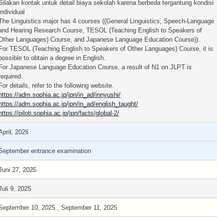
Silakan kontak untuk detail biaya sekolah karena berbeda tergantung kondisi
individual
The Linguistics major has 4 courses ((General Linguistics, Speech-Language
and Hearing Research Course, TESOL (Teaching English to Speakers of
Other Languages) Course, and Japanese Language Education Course)).
For TESOL (Teaching English to Speakers of Other Languages) Course, it is
possible to obtain a degree in English.
For Japanese Language Education Course, a result of N1 on JLPT is
required.
For details, refer to the following website.
https://adm.sophia.ac.jp/jpn/in_ad/innyushi/
https://adm.sophia.ac.jp/jpn/in_ad/english_taught/
https://piloti.sophia.ac.jp/jpn/facts/global-2/
April, 2026
September entrance examination
Juni 27, 2025
Juli 9, 2025
September 10, 2025 , September 11, 2025