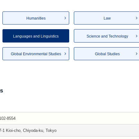
Humanities
Law
Languages and Linguistics
Science and Technology
Global Environmental Studies
Global Studies
cs
102-8554
7-1 Kioi-cho, Chiyoda-ku, Tokyo