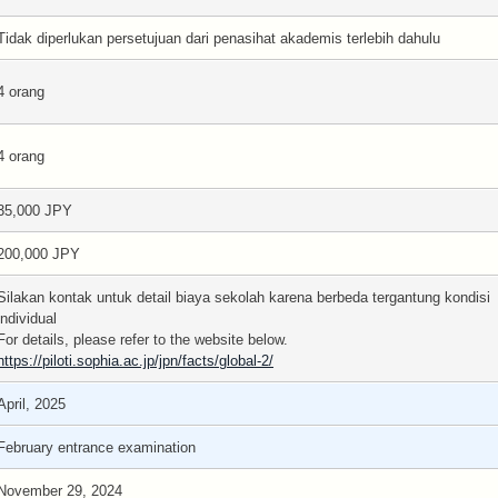
Tidak diperlukan persetujuan dari penasihat akademis terlebih dahulu
4 orang
4 orang
35,000 JPY
200,000 JPY
Silakan kontak untuk detail biaya sekolah karena berbeda tergantung kondisi
individual
For details, please refer to the website below.
https://piloti.sophia.ac.jp/jpn/facts/global-2/
April, 2025
February entrance examination
November 29, 2024