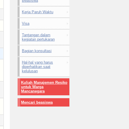
Beasiswa
Kerja Paruh Waktu
Visa
Tantangan dalam
kegiatan pertukaran
Bagian konsultasi
Hal-hal yang harus
diperhatikan saat
kelulusan
Kuliah Manajemen Resiko
untuk Warga
Mancanegara
Mencari beasiswa