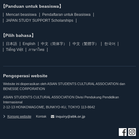
【Panduan untuk beasiswa】
Mencari beasiswa
Pendaftaran untuk Beasiswa
JAPAN STUDY SUPPORT Scholarships
【Pilih bahasa】
日本語
English
中文（简体字）
中文（繁體字）
한국어
Tiếng Việt
ภาษาไทย
Pengoperasi website
Website ini dioperasikan oleh ASIAN STUDENTS CULTURAL ASSOCIATION dan
BENESSE CORPORATION
ASIAN STUDENTS CULTURAL ASSOCIATION Divisi Pendukung Pendidikan
Internasional
2-12-13 HONKOMAGOME, BUNKYO-KU, TOKYO 113-8642
Konsep website
Kontak