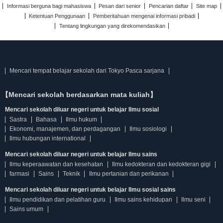
Informasi berguna bagi mahasiswa
Pesan dari senior
Pencarian daftar
Site map
Ketentuan Penggunaan
Pemberitahuan mengenai informasi pribadi
Tentang lingkungan yang direkomendasikan
Mencari tempat belajar sekolah dari Tokyo Pasca sarjana
【Mencari sekolah berdasarkan mata kuliah】
Mencari sekolah diluar negeri untuk belajar Ilmu sosial
Sastra
Bahasa
Ilmu hukum
Ekonomi, manajemen, dan perdagangan
Ilmu sosiologi
Ilmu hubungan international
Mencari sekolah diluar negeri untuk belajar Ilmu sains
Ilmu keperaawatan dan kesehatan
Ilmu kedokteran dan kedokteran gigi
farmasi
Sains
Teknik
Ilmu pertanian dan perikanan
Mencari sekolah diluar negeri untuk belajar Ilmu sosial sains
Ilmu pendidikan dan pelatihan guru
Ilmu sains kehidupan
Ilmu seni
Sains umum