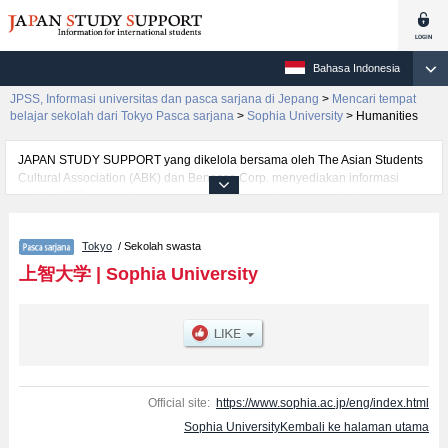
Bahasa Indonesia
JPSS, Informasi universitas dan pasca sarjana di Jepang
>
Mencari tempat
belajar sekolah dari Tokyo Pasca sarjana
>
Sophia University
>
Humanities
JAPAN STUDY SUPPORT yang dikelola bersama oleh The Asian Students
Cultural Association (ABK) dan Benesse Corp. menyediakan informasi
sekitar 1300 universitas, pascasarjana, universitas yunior, akademi
kejuruan yang siap menerima mahasiswa(i) mancanegara.
Tersedia informasi rinci mengenai Sophia University, mencakup informasi
Tokyo
/ Sekolah swasta
per jurusan riset seperti %% research %%, serta berbagai informasi yang
berguna bagi mahasiswa(i) mancanegara seperti kuota untuk jumlah
上智大学
|
Sophia University
pendaftar dan jumlah kelulusan ujian masuk mahasiswa(i) mancanegara,
informasi mengenai ujian masuk, prasarana kampus, akses jalan, dan
lainnya. Silakan memanfaatkannya.
Official site:
https://www.sophia.ac.jp/eng/index.html
Sophia UniversityKembali ke halaman utama