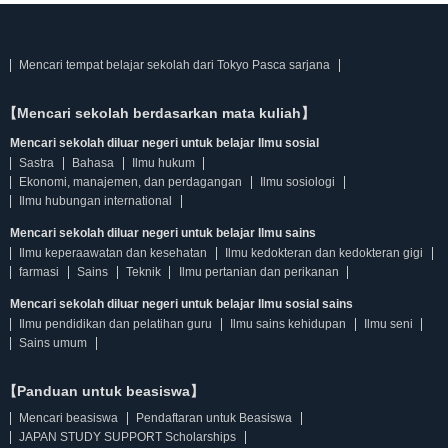
Mencari tempat belajar sekolah dari Tokyo Pasca sarjana
【Mencari sekolah berdasarkan mata kuliah】
Mencari sekolah diluar negeri untuk belajar Ilmu sosial
Sastra
Bahasa
Ilmu hukum
Ekonomi, manajemen, dan perdagangan
Ilmu sosiologi
Ilmu hubungan international
Mencari sekolah diluar negeri untuk belajar Ilmu sains
Ilmu keperaawatan dan kesehatan
Ilmu kedokteran dan kedokteran gigi
farmasi
Sains
Teknik
Ilmu pertanian dan perikanan
Mencari sekolah diluar negeri untuk belajar Ilmu sosial sains
Ilmu pendidikan dan pelatihan guru
Ilmu sains kehidupan
Ilmu seni
Sains umum
【Panduan untuk beasiswa】
Mencari beasiswa
Pendaftaran untuk Beasiswa
JAPAN STUDY SUPPORT Scholarships