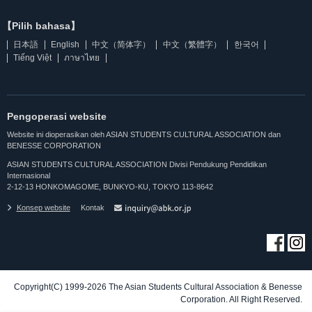
【Pilih bahasa】
日本語
English
中文（简体字）
中文（繁體字）
한국어
Tiếng Việt
ภาษาไทย
Pengoperasi website
Website ini dioperasikan oleh ASIAN STUDENTS CULTURAL ASSOCIATION dan
BENESSE CORPORATION
ASIAN STUDENTS CULTURAL ASSOCIATION Divisi Pendukung Pendidikan
Internasional
2-12-13 HONKOMAGOME, BUNKYO-KU, TOKYO 113-8642
Konsep website
Kontak
Copyright(C) 1999-2026 The Asian Students Cultural Association & Benesse
Corporation. All Right Reserved.