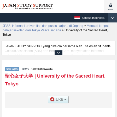
Bahasa Indonesia
JPSS, Informasi universitas dan pasca sarjana di Jepang
>
Mencari tempat
belajar sekolah dari Tokyo Pasca sarjana
>
University of the Sacred Heart,
Tokyo
JAPAN STUDY SUPPORT yang dikelola bersama oleh The Asian Students
Cultural Association (ABK) dan Benesse Corp. menyediakan informasi
sekitar 1300 universitas, pascasarjana, universitas yunior, akademi
kejuruan yang siap menerima mahasiswa(i) mancanegara.
Tersedia informasi rinci mengenai University of the Sacred Heart, Tokyo,
Tokyo
/ Sekolah swasta
mencakup informasi per jurusan riset seperti %% research %%, serta
berbagai informasi yang berguna bagi mahasiswa(i) mancanegara seperti
聖心女子大学
|
University of the Sacred Heart,
kuota untuk jumlah pendaftar dan jumlah kelulusan ujian masuk
Tokyo
mahasiswa(i) mancanegara, informasi mengenai ujian masuk, prasarana
kampus, akses jalan, dan lainnya. Silakan memanfaatkannya.