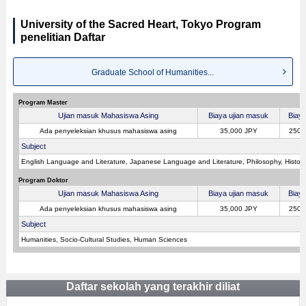
University of the Sacred Heart, Tokyo Program
penelitian Daftar
Graduate School of Humanities...
Program Master
Ujian masuk Mahasiswa Asing
Biaya ujian masuk
Biay
Ada penyeleksian khusus mahasiswa asing
35,000 JPY
250,
Subject
English Language and Literature, Japanese Language and Literature, Philosophy, History
Program Doktor
Ujian masuk Mahasiswa Asing
Biaya ujian masuk
Biay
Ada penyeleksian khusus mahasiswa asing
35,000 JPY
250,
Subject
Humanities, Socio-Cultural Studies, Human Sciences
Daftar sekolah yang terakhir diliat