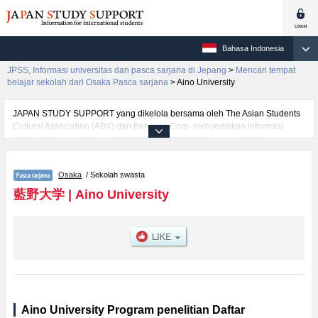
Bahasa Indonesia
JPSS, Informasi universitas dan pasca sarjana di Jepang
>
Mencari tempat
belajar sekolah dari Osaka Pasca sarjana
>
Aino University
JAPAN STUDY SUPPORT yang dikelola bersama oleh The Asian Students
Cultural Association (ABK) dan Benesse Corp. menyediakan informasi
sekitar 1300 universitas, pascasarjana, universitas yunior, akademi
kejuruan yang siap menerima mahasiswa(i) mancanegara.
Tersedia informasi rinci mengenai Aino University, mencakup informasi per
Osaka
/ Sekolah swasta
jurusan riset seperti %% research %%, serta berbagai informasi yang
berguna bagi mahasiswa(i) mancanegara seperti kuota untuk jumlah
藍野大学
|
Aino University
pendaftar dan jumlah kelulusan ujian masuk mahasiswa(i) mancanegara,
informasi mengenai ujian masuk, prasarana kampus, akses jalan, dan
lainnya. Silakan memanfaatkannya.
Aino University Program penelitian Daftar