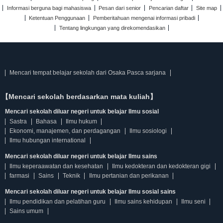
Informasi berguna bagi mahasiswa
Pesan dari senior
Pencarian daftar
Site map
Ketentuan Penggunaan
Pemberitahuan mengenai informasi pribadi
Tentang lingkungan yang direkomendasikan
Mencari tempat belajar sekolah dari Osaka Pasca sarjana
【Mencari sekolah berdasarkan mata kuliah】
Mencari sekolah diluar negeri untuk belajar Ilmu sosial
Sastra
Bahasa
Ilmu hukum
Ekonomi, manajemen, dan perdagangan
Ilmu sosiologi
Ilmu hubungan international
Mencari sekolah diluar negeri untuk belajar Ilmu sains
Ilmu keperaawatan dan kesehatan
Ilmu kedokteran dan kedokteran gigi
farmasi
Sains
Teknik
Ilmu pertanian dan perikanan
Mencari sekolah diluar negeri untuk belajar Ilmu sosial sains
Ilmu pendidikan dan pelatihan guru
Ilmu sains kehidupan
Ilmu seni
Sains umum