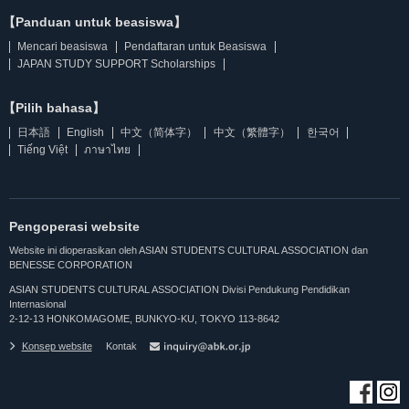
【Panduan untuk beasiswa】
Mencari beasiswa
Pendaftaran untuk Beasiswa
JAPAN STUDY SUPPORT Scholarships
【Pilih bahasa】
日本語
English
中文（简体字）
中文（繁體字）
한국어
Tiếng Việt
ภาษาไทย
Pengoperasi website
Website ini dioperasikan oleh ASIAN STUDENTS CULTURAL ASSOCIATION dan
BENESSE CORPORATION
ASIAN STUDENTS CULTURAL ASSOCIATION Divisi Pendukung Pendidikan
Internasional
2-12-13 HONKOMAGOME, BUNKYO-KU, TOKYO 113-8642
Konsep website
Kontak